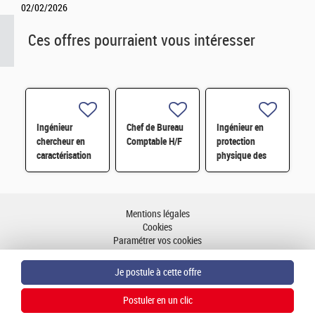
02/02/2026
Ces offres pourraient vous intéresser
Ingénieur
Chef de Bureau
Ingénieur en
chercheur en
Comptable H/F
protection
caractérisation
physique des
électrique des
matières
composants
nucléaires des
mémoire H/F
sites H/F
H/F
Mentions légales
Cookies
Paramétrer vos cookies
Accessibilité : partiellement conforme
Plan du site
Aller en haut