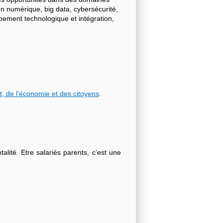
on numérique, big data, cybersécurité,
ppement technologique et intégration,
t, de l'économie et des citoyens
.
lité. Etre salariés parents, c’est une