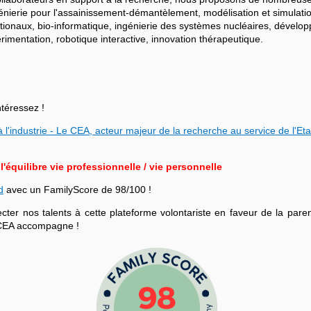
ngénierie pour l'assainissement-démantèlement, modélisation et simulati
ationaux, bio-informatique, ingénierie des systèmes nucléaires, dévelo
mentation, robotique interactive, innovation thérapeutique.
ntéressez !
 l'industrie - Le CEA, acteur majeur de la recherche au service de l'Eta
équilibre vie professionnelle / vie personnelle
d
avec un FamilyScore de 98/100 !
r nos talents à cette plateforme volontariste en faveur de la parenta
le CEA accompagne !