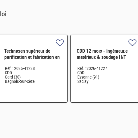
loi
Technicien supérieur de
CDD 12 mois - Ingénieur.e
purification et fabrication en
matériaux & soudage H/F
chaine blindée H/F
Réf. : 2026-41228
Réf. : 2026-41227
CDD
CDD
Gard (30)
Essonne (91)
Bagnols-Sur-Cèze
Saclay