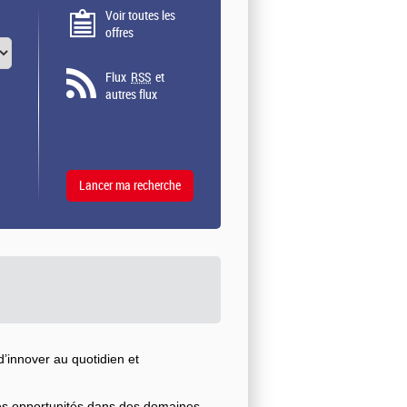
Voir toutes les
offres
Flux
RSS
et
autres flux
’innover au quotidien et
ses opportunités dans des domaines