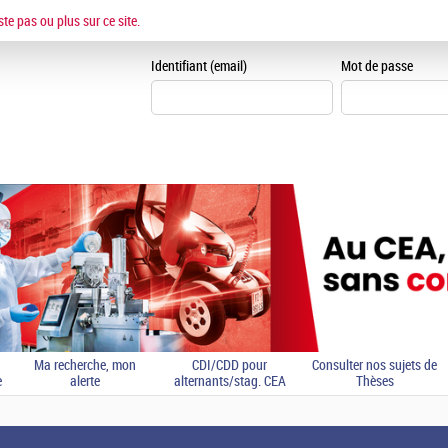
ESPACE CANDIDAT
ste pas ou plus sur ce site.
Je me crée un espace can
Identifiant (email)
Mot de passe
Ma recherche, mon
CDI/CDD pour
Consulter nos sujets de
e
alerte
alternants/stag. CEA
Thèses