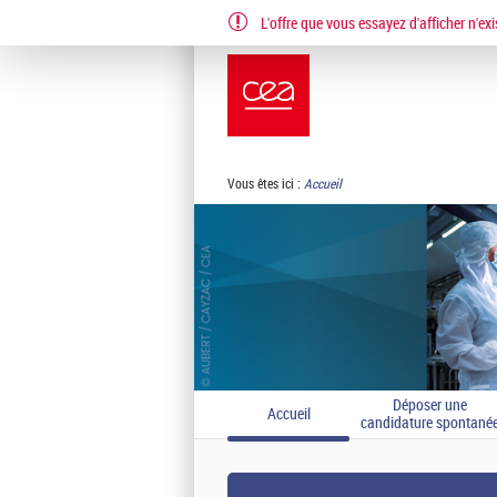
L'offre que vous essayez d'afficher n'exi
EN
FR
Vous êtes ici :
Accueil
Déposer une
Accueil
candidature spontané