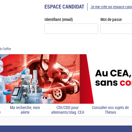
ESPACE CANDIDAT
Je me crée un espace can
Identifiant (email)
Mot de passe
e l'offre
Ma recherche, mon
CDI/CDD pour
Consulter nos sujets de
e
alerte
alternants/stag. CEA
Thèses