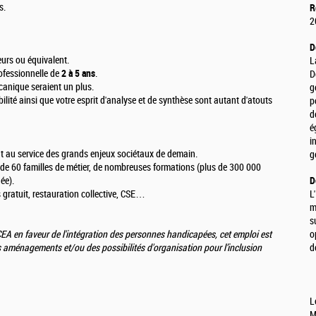
s.
R
2
D
eurs ou équivalent.
L
ofessionnelle de
2 à 5 ans
.
D
anique seraient un plus.
g
bilité ainsi que votre esprit d'analyse et de synthèse sont autant d'atouts
p
d
é
i
ant au service des grands enjeux sociétaux de demain.
g
s de 60 familles de métier, de nombreuses formations (plus de 300 000
ée).
D
 gratuit, restauration collective, CSE…
L
m
s
A en faveur de l'intégration des personnes handicapées, cet emploi est
o
s aménagements et/ou des possibilités d'organisation pour l’inclusion
d
L
M