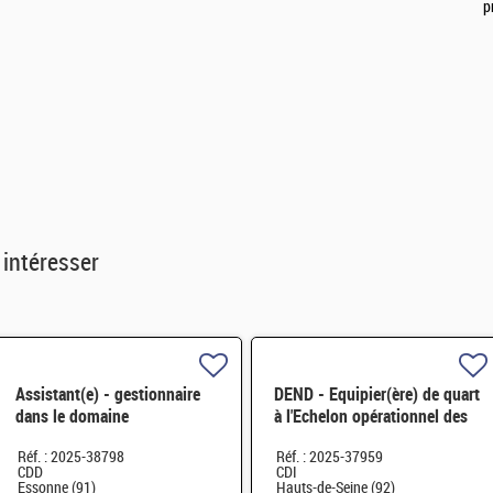
p
 intéresser
Assistant(e) - gestionnaire
DEND - Equipier(ère) de quart
dans le domaine
à l'Echelon opérationnel des
administratif H/F
transports H/F
Réf. : 2025-38798
Réf. : 2025-37959
CDD
CDI
Essonne (91)
Hauts-de-Seine (92)