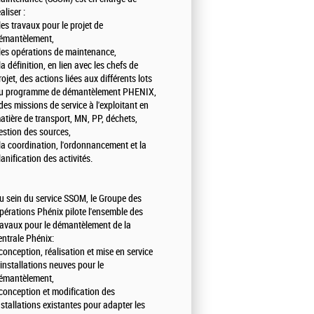
aliser :
 les travaux pour le projet de
émantèlement,
 les opérations de maintenance,
 la définition, en lien avec les chefs de
rojet, des actions liées aux différents lots
u programme de démantèlement PHENIX,
 des missions de service à l'exploitant en
atière de transport, MN, PP, déchets,
estion des sources,
 la coordination, l'ordonnancement et la
lanification des activités.
u sein du service SSOM, le Groupe des
pérations Phénix pilote l'ensemble des
ravaux pour le démantèlement de la
entrale Phénix:
 conception, réalisation et mise en service
'installations neuves pour le
émantèlement,
 conception et modification des
nstallations existantes pour adapter les