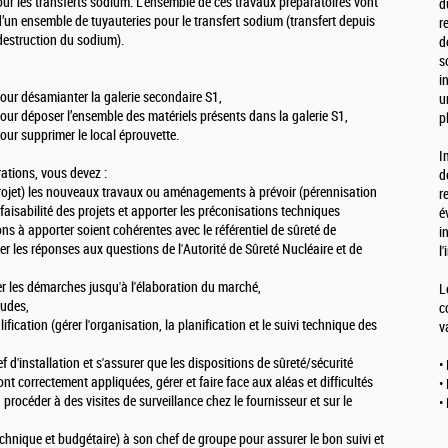
ur les transferts sodium. L’ensemble de ces travaux préparatoires vont
d
d’un ensemble de tuyauteries pour le transfert sodium (transfert depuis
r
 destruction du sodium).
d
s
i
 pour désamianter la galerie secondaire S1,
u
x pour déposer l’ensemble des matériels présents dans la galerie S1,
p
 pour supprimer le local éprouvette.
I
rations, vous devez :
d
 le projet) les nouveaux travaux ou aménagements à prévoir (pérennisation
r
a faisabilité des projets et apporter les préconisations techniques
é
ns à apporter soient cohérentes avec le référentiel de sûreté de
i
rter les réponses aux questions de l'Autorité de Sûreté Nucléaire et de
l
ter les démarches jusqu'à l'élaboration du marché,
L
tudes,
c
lification (gérer l'organisation, la planification et le suivi technique des
v
 d'installation et s'assurer que les dispositions de sûreté/sécurité
•
t correctement appliquées, gérer et faire face aux aléas et difficultés
•
procéder à des visites de surveillance chez le fournisseur et sur le
•
technique et budgétaire) à son chef de groupe pour assurer le bon suivi et