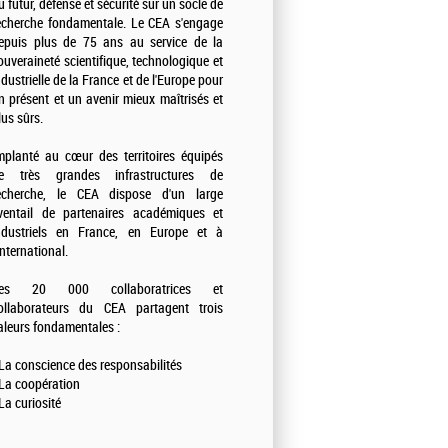
u futur, défense et sécurité sur un socle de
echerche fondamentale. Le CEA s'engage
epuis plus de 75 ans au service de la
ouveraineté scientifique, technologique et
ndustrielle de la France et de l'Europe pour
n présent et un avenir mieux maîtrisés et
lus sûrs.
mplanté au cœur des territoires équipés
e très grandes infrastructures de
echerche, le CEA dispose d'un large
ventail de partenaires académiques et
ndustriels en France, en Europe et à
'international.
es 20 000 collaboratrices et
ollaborateurs du CEA partagent trois
aleurs fondamentales :
 La conscience des responsabilités
 La coopération
 La curiosité