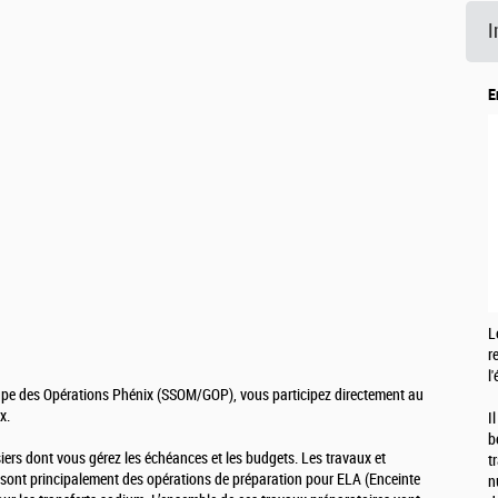
I
E
L
r
l
oupe des Opérations Phénix (SSOM/GOP), vous participez directement au
x.
I
b
ers dont vous gérez les échéances et les budgets. Les travaux et
t
re sont principalement des opérations de préparation pour ELA (Enceinte
n