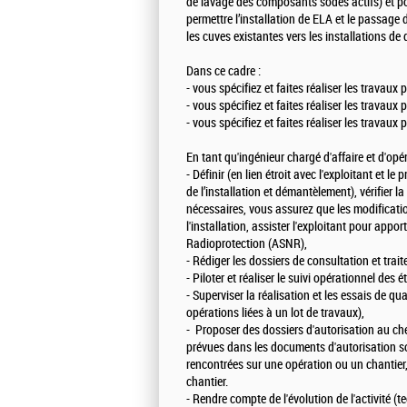
de lavage des composants sodés actifs) et po
permettre l’installation de ELA et le passage 
les cuves existantes vers les installations de
Dans ce cadre :
- vous spécifiez et faites réaliser les travaux
- vous spécifiez et faites réaliser les travau
- vous spécifiez et faites réaliser les travaux
En tant qu'ingénieur chargé d'affaire et d'opé
- Définir (en lien étroit avec l'exploitant et
de l’installation et démantèlement), vérifier l
nécessaires, vous assurez que les modificatio
l'installation, assister l'exploitant pour appo
Radioprotection (ASNR),
- Rédiger les dossiers de consultation et trai
- Piloter et réaliser le suivi opérationnel des é
- Superviser la réalisation et les essais de qua
opérations liées à un lot de travaux),
- Proposer des dossiers d'autorisation au chef
prévues dans les documents d'autorisation son
rencontrées sur une opération ou un chantier, 
chantier.
- Rendre compte de l'évolution de l'activité (