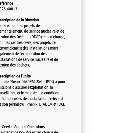
éférence
026-40813
escription de la Direction
a Direction des projets de
émantèlement, de Service nucléaire et de
estion des Déchets (DDSD) est en charge,
our les centres civils, des projets de
émantèlement des installations mais
galement de l'exploitation des
nstallations de service nucléaire et de
estion des déchets.
escription de l'unité
' unité Phénix DIADEM ISAI (UPDI) a pour
issions d'assurer l'exploitation, la
urveillance et le maintien en condition
pérationnelles des installations relevant
e son périmètre : Phenix, DIADEM et ISAI.
e Service Soutien Opérations
aintenance (SSOM) est en charge de