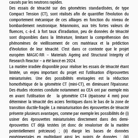
causés par les neutrons rapides.
Des essais de ténacité sur des géométries standardisées, de type
Compact Tension (CT), sont réalisés afin de quantifier l’évolution du
comportement mécanique de ces alliages en fonction du niveau de
bombardement neutronique. Néanmoins, aux très fortes valeurs de
fluences, c.-à-d. à fort taux d’irradiation, peu de données de ténacité
sont disponibles dans la littérature, limitant la compréhension des
phénomènes de vieillissement de ces matériaux et la prédiction
d’évolution de leur ténacité. C’est dans ce contexte que le projet
européen MAGIC-RR – Materials Ageing and Structural Integrity of
Research Reactor – a été lancé en 2024.
La matière irradiée disponible pour réaliser les essais de ténacité étant
limitée, un enjeu important du projet est l’utilisation d’éprouvettes
miniaturisées. Une des possibilités envisagées est la réduction
homothétique de la géométrie CT (mini-CT), en diminuant l’épaisseur.
Des études récentes conduite notamment au CEA ont par exemple mis
en avant l’utilisation de la géométrie CT4 (épaisseur 4 mm) pour
déterminer la ténacité des aciers ferritiques dans le bas de la zone de
transition ductile-fragile. La miniaturisation des éprouvettes de ténacité
présente plusieurs avantages, comme par exemple les possibilités de (i)
usiner des éprouvettes miniaturisées directement dans des demi-
éprouvettes CT déjà testées (et donc de revaloriser de la matière
potentiellement précieuse) ; (ii) élargir les bases de données
expérimentales en multipliant ainsi les points de données ; (iii)