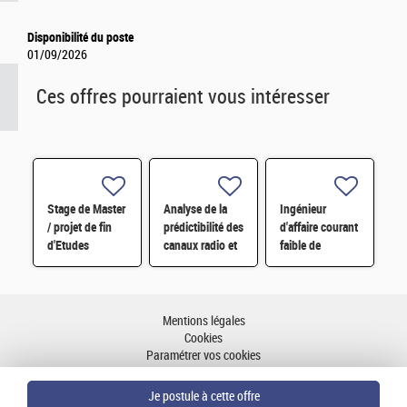
Disponibilité du poste
01/09/2026
Ces offres pourraient vous intéresser
Stage de Master
Analyse de la
Ingénieur
/ projet de fin
prédictibilité des
d'affaire courant
d'Etudes
canaux radio et
faible de
d'ingénieur H/F
modélisation
sécurité H/F
par réseaux de
neurones H/F
Mentions légales
Cookies
Paramétrer vos cookies
Accessibilité : partiellement conforme
Plan du site