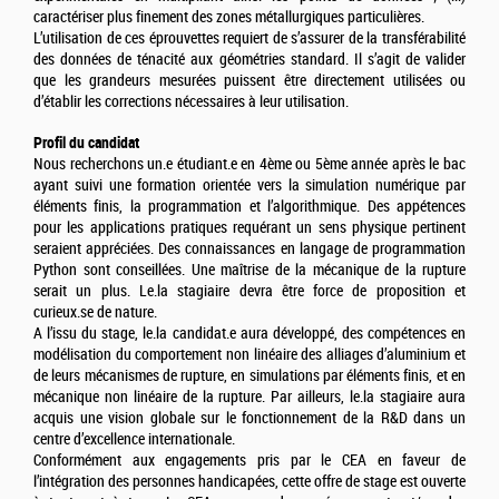
caractériser plus finement des zones métallurgiques particulières.
L’utilisation de ces éprouvettes requiert de s’assurer de la transférabilité
des données de ténacité aux géométries standard. Il s’agit de valider
que les grandeurs mesurées puissent être directement utilisées ou
d’établir les corrections nécessaires à leur utilisation.
Profil du candidat
Nous recherchons un.e étudiant.e en 4ème ou 5ème année après le bac
ayant suivi une formation orientée vers la simulation numérique par
éléments finis, la programmation et l’algorithmique. Des appétences
pour les applications pratiques requérant un sens physique pertinent
seraient appréciées. Des connaissances en langage de programmation
Python sont conseillées. Une maîtrise de la mécanique de la rupture
serait un plus. Le.la stagiaire devra être force de proposition et
curieux.se de nature.
A l’issu du stage, le.la candidat.e aura développé, des compétences en
modélisation du comportement non linéaire des alliages d’aluminium et
de leurs mécanismes de rupture, en simulations par éléments finis, et en
mécanique non linéaire de la rupture. Par ailleurs, le.la stagiaire aura
acquis une vision globale sur le fonctionnement de la R&D dans un
centre d’excellence internationale.
Conformément aux engagements pris par le CEA en faveur de
l’intégration des personnes handicapées, cette offre de stage est ouverte