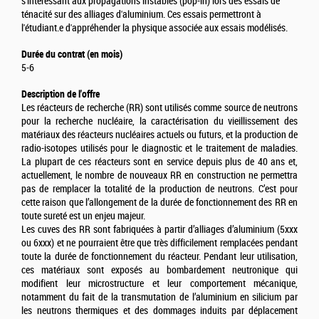
s'intéressant aux propagations instables (pop-in) lors des essais de
ténacité sur des alliages d'aluminium. Ces essais permettront à
l'étudiant.e d'appréhender la physique associée aux essais modélisés.
Durée du contrat (en mois)
5-6
Description de l'offre
Les réacteurs de recherche (RR) sont utilisés comme source de neutrons
pour la recherche nucléaire, la caractérisation du vieillissement des
matériaux des réacteurs nucléaires actuels ou futurs, et la production de
radio-isotopes utilisés pour le diagnostic et le traitement de maladies.
La plupart de ces réacteurs sont en service depuis plus de 40 ans et,
actuellement, le nombre de nouveaux RR en construction ne permettra
pas de remplacer la totalité de la production de neutrons. C’est pour
cette raison que l’allongement de la durée de fonctionnement des RR en
toute sureté est un enjeu majeur.
Les cuves des RR sont fabriquées à partir d’alliages d’aluminium (5xxx
ou 6xxx) et ne pourraient être que très difficilement remplacées pendant
toute la durée de fonctionnement du réacteur. Pendant leur utilisation,
ces matériaux sont exposés au bombardement neutronique qui
modifient leur microstructure et leur comportement mécanique,
notamment du fait de la transmutation de l’aluminium en silicium par
les neutrons thermiques et des dommages induits par déplacement