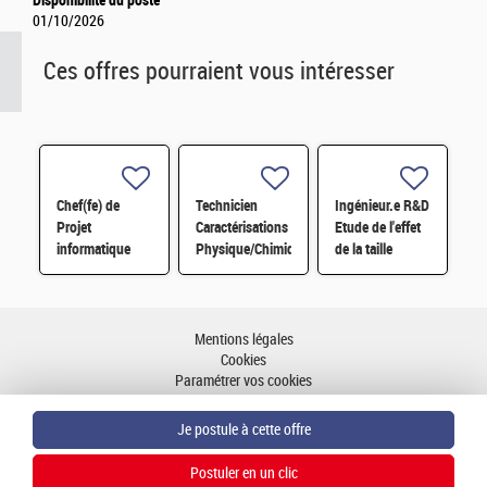
01/10/2026
Ces offres pourraient vous intéresser
Chef(fe) de
Technicien
Ingénieur.e R&D
Projet
Caractérisations
Etude de l'effet
informatique
Physique/Chimique
de la taille
technique et
des matériaux
d'éprouvette sur
Applications
H/F
la ténacité des
H/F
alliages
d'aluminium H/F
Mentions légales
Cookies
Paramétrer vos cookies
Accessibilité : partiellement conforme
Plan du site
Aller en haut