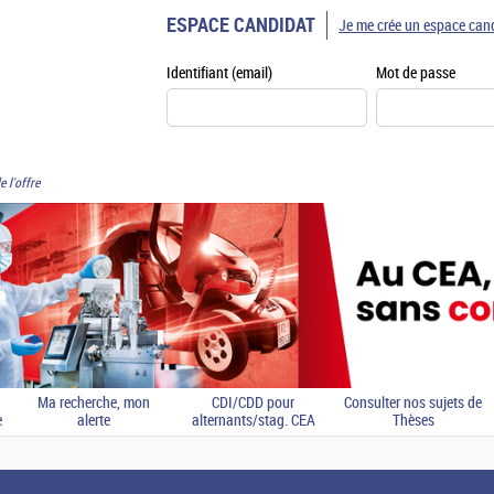
ESPACE CANDIDAT
Je me crée un espace can
Identifiant (email)
Mot de passe
e l'offre
Ma recherche, mon
CDI/CDD pour
Consulter nos sujets de
e
alerte
alternants/stag. CEA
Thèses