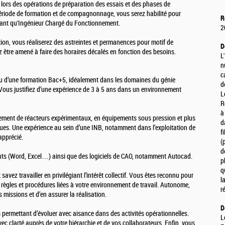
on lors des opérations de préparation des essais et des phases de
période de formation et de compagnonnage, vous serez habilité pour
R
 tant qu'Ingénieur Chargé du Fonctionnement.
2
lation, vous réaliserez des astreintes et permanences pour motif de
D
ez être amené à faire des horaires décalés en fonction des besoins.
L
n
c
 ou d’une formation Bac+5, idéalement dans les domaines du génie
d
Vous justifiez d’une expérience de 3 à 5 ans dans un environnement
L
R
à
ment de réacteurs expérimentaux, en équipements sous pression et plus
d
ues. Une expérience au sein d’une INB, notamment dans l’exploitation de
f
apprécié.
(
d
ants (Word, Excel…) ainsi que des logiciels de CAO, notamment Autocad.
p
q
savez travailler en privilégiant l’intérêt collectif. Vous êtes reconnu pour
l
s règles et procédures liées à votre environnement de travail. Autonome,
r
missions et d’en assurer la réalisation.
D
 permettant d’évoluer avec aisance dans des activités opérationnelles.
L
ec clarté auprès de votre hiérarchie et de vos collaborateurs. Enfin, vous