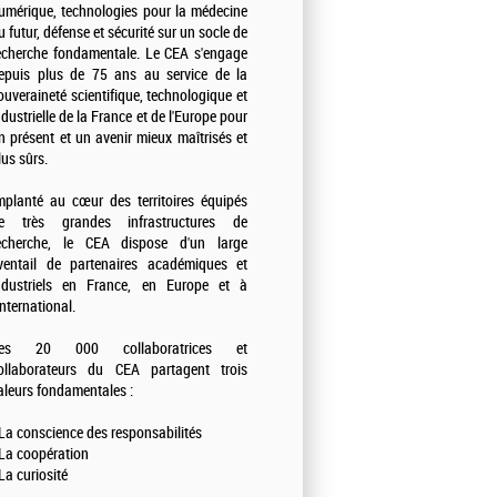
umérique, technologies pour la médecine
u futur, défense et sécurité sur un socle de
echerche fondamentale. Le CEA s'engage
epuis plus de 75 ans au service de la
ouveraineté scientifique, technologique et
ndustrielle de la France et de l'Europe pour
n présent et un avenir mieux maîtrisés et
lus sûrs.
mplanté au cœur des territoires équipés
e très grandes infrastructures de
echerche, le CEA dispose d'un large
ventail de partenaires académiques et
ndustriels en France, en Europe et à
'international.
es 20 000 collaboratrices et
ollaborateurs du CEA partagent trois
aleurs fondamentales :
 La conscience des responsabilités
 La coopération
 La curiosité