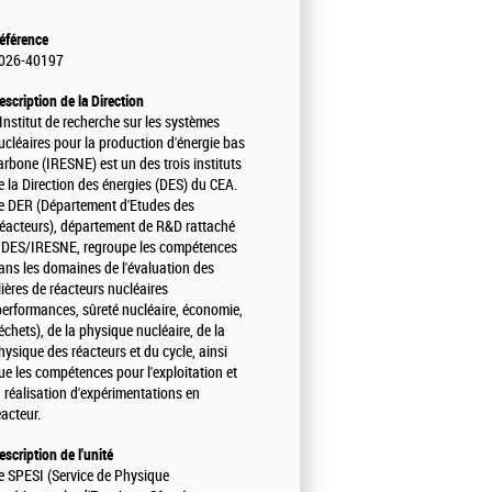
éférence
026-40197
escription de la Direction
'Institut de recherche sur les systèmes
ucléaires pour la production d'énergie bas
arbone (IRESNE) est un des trois instituts
e la Direction des énergies (DES) du CEA.
e DER (Département d'Etudes des
éacteurs), département de R&D rattaché
 DES/IRESNE, regroupe les compétences
ans les domaines de l'évaluation des
ilières de réacteurs nucléaires
performances, sûreté nucléaire, économie,
échets), de la physique nucléaire, de la
hysique des réacteurs et du cycle, ainsi
ue les compétences pour l'exploitation et
a réalisation d'expérimentations en
éacteur.
escription de l'unité
e SPESI (Service de Physique