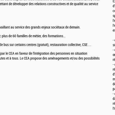
E
tant de développer des relations constructives et de qualité au service
d
c
s
l
l
availlant au service des grands enjeux sociétaux de demain.
e
 plus de 60 familles de métier, des formations...
-
e bus sur certains centres (gratuit), restauration collective, CSE…
s
-
r le CEA en faveur de l’intégration des personnes en situation
œ
outes et à tous. Le CEA propose des aménagements et/ou des possibilités
r
-
r
d
m
d
p
-
d
r
l