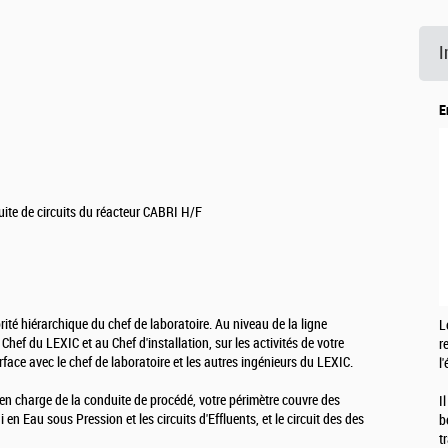
I
E
ite de circuits du réacteur CABRI H/F
ité hiérarchique du chef de laboratoire. Au niveau de la ligne
L
hef du LEXIC et au Chef d'installation, sur les activités de votre
r
face avec le chef de laboratoire et les autres ingénieurs du LEXIC.
l
n charge de la conduite de procédé, votre périmètre couvre des
I
en Eau sous Pression et les circuits d'Effluents, et le circuit des des
b
t