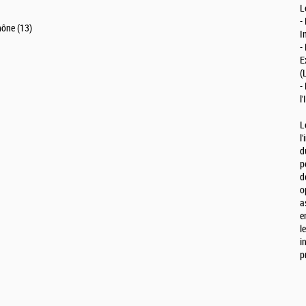
L
-
hône (13)
I
-
E
(
-
l
L
l
d
p
d
o
a
e
l
i
p