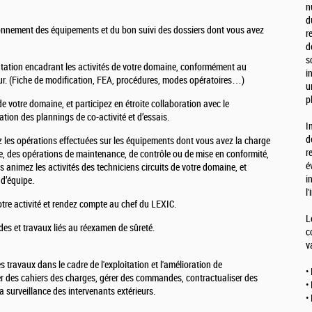
n
d
onnement des équipements et du bon suivi des dossiers dont vous avez
r
d
s
ation encadrant les activités de votre domaine, conformément au
i
ueur. (Fiche de modification, FEA, procédures, modes opératoires…)
u
p
de votre domaine, et participez en étroite collaboration avec le
ation des plannings de co-activité et d’essais.
I
d
 les opérations effectuées sur les équipements dont vous avez la charge
r
le, des opérations de maintenance, de contrôle ou de mise en conformité,
é
us animez les activités des techniciens circuits de votre domaine, et
i
d’équipe.
l
otre activité et rendez compte au chef du LEXIC.
L
des et travaux liés au réexamen de sûreté.
c
v
 travaux dans le cadre de l'exploitation et l'amélioration de
•
er des cahiers des charges, gérer des commandes, contractualiser des
•
la surveillance des intervenants extérieurs.
•