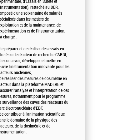
xpérimentale, d'Essais en Sûreté et
'Instrumentation), rattaché au DER,
omposé d'une soixantaine de salariés
pécialisés dans les métiers de
'exploitation et de la maintenance, de
'expérimentation et de l'instrumentation,
st chargé :
 de préparer et de réaliser des essais en
ûreté sur le réacteur de recherche CABRI,
 de concevoir, développer et mettre en
uvre l'instrumentation innovante pour les
éacteurs nucléaires,
 de réaliser des mesures de dosimétrie en
éacteur dans la plateforme MADERE et
'assurer l'analyse et l'interprétation de ces
esures, notamment pour le programme
e surveillance des cuves des réacteurs du
arc électronucléaire d'EDF,
 de contribuer à l'animation scientifique
ans le domaine de la physique des
éacteurs, de la dosimétrie et de
'instrumentation.