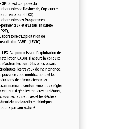
e SPESI est composé du :
 Laboratoire de Dosimétrie, Capteurs et
nstrumentation (LDCI),
 Laboratoire des Programmes
xpérimentaux et d'Essais en sûreté
LP2E),
 Laboratoire d'EXploitation de
'Installation CABRI (LEXIC).
e LEXIC a pour mission l'exploitation de
'installation CABRI. Il assure la conduite
u réacteur, les contrôles et les essais
ériodiques, les travaux de maintenance,
e jouvence et de modifications et les
pérations de démantèlement et
ssainissement, conformément aux règles
n vigueur. Il gère les matières nucléaires,
es sources radioactives et les déchets
ndustriels, radioactifs et chimiques
roduits par son activité.