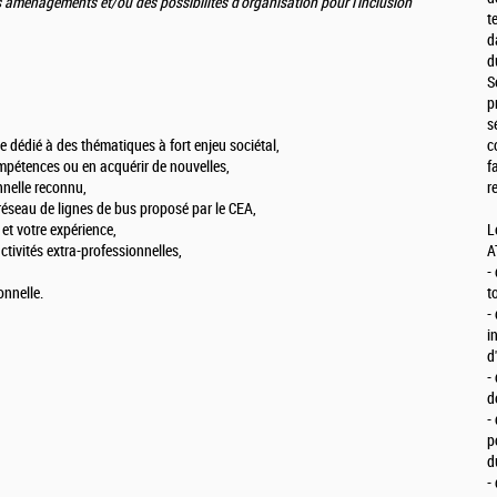
s aménagements et/ou des possibilités d'organisation pour l’inclusion
t
d
d
S
p
s
dédié à des thématiques à fort enjeu sociétal,
c
mpétences ou en acquérir de nouvelles,
f
nnelle reconnu,
r
 réseau de lignes de bus proposé par le CEA,
et votre expérience,
L
activités extra-professionnelles,
A
-
onnelle.
t
-
i
d
-
d
-
p
d
-