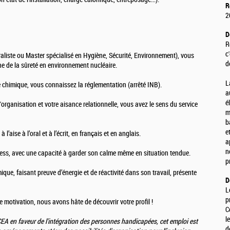
R
2
D
R
c
raliste ou Master spécialisé en Hygiène, Sécurité, Environnement), vous
d
e de la sûreté en environnement nucléaire.
L
 chimique, vous connaissez la réglementation (arrêté INB).
a
é
'organisation et votre aisance relationnelle, vous avez le sens du service
m
b
e
l’aise à l’oral et à l’écrit, en français et en anglais.
a
n
ress, avec une capacité à garder son calme même en situation tendue.
p
e, faisant preuve d’énergie et de réactivité dans son travail, présente
D
L
p
de motivation, nous avons hâte de découvrir votre profil !
C
l
A en faveur de l'intégration des personnes handicapées, cet emploi est
d