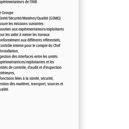
xpérimentateurs de l'INB.
e Groupe
ûreté/Sécurité/Matières/Qualité (GSMQ)
ssure les missions suivantes :
 soutien aux expérimentateurs/exploitants
our les aider à mener les travaux
onformément aux différents référentiels,
 contrôle interne pour le compte du Chef
'Installation,
 gestion des interfaces entre les unités
xpérimentatrices/exploitantes et les
ntités de contrôle, d'audit et d'inspection
xtérieures,
 fonctions liées à la sûreté, sécurité,
estion des matières, transport, sources et
ualité.