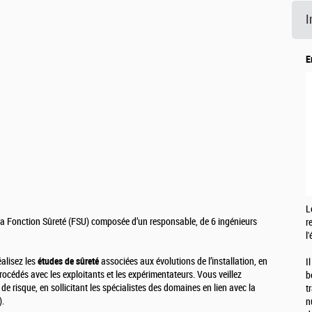
I
E
L
la Fonction Sûreté (FSU) composée d’un responsable, de 6 ingénieurs
r
l
éalisez les
études de sûreté
associées aux évolutions de l’installation, en
I
océdés avec les exploitants et les expérimentateurs. Vous veillez
b
de risque, en sollicitant les spécialistes des domaines en lien avec la
t
).
n