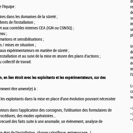
d
 l’équipe :
r
d
ires dans les domaines de la sûreté ;
s
ents de l’installation ;
i
et aux contrôles internes CEA (IGN ou CSNSQ) ;
u
eau ;
p
mations et sensibilisations ;
s / mises en situation ;
I
 aux expérimentateurs en matière de sûreté ;
d
installation et au suivi de la mise en œuvre des plans d'actions ;
r
collectif de travail.
é
i
l
 en lien étroit avec les exploitants et les expérimentateurs, sur des
L
mment être amené(e) à :
c
v
es exploitants dans la mise en place d’une évolution pouvant nécessiter
•
ateurs dans l'application des consignes, l’utilisation des formulaires de
•
rocédures, des modes opératoires...
•
 : recueil des faits suite à une anomalie, un évènement, analyse de
n état de l'installation, charge calorifique, entreposage...).