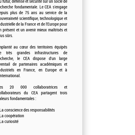
u futur, défense et sécurité sur un socle de
echerche fondamentale. Le CEA s'engage
epuis plus de 75 ans au service de la
ouveraineté scientifique, technologique et
ndustrielle de la France et de l'Europe pour
n présent et un avenir mieux maîtrisés et
lus sûrs.
mplanté au cœur des territoires équipés
e très grandes infrastructures de
echerche, le CEA dispose d'un large
ventail de partenaires académiques et
ndustriels en France, en Europe et à
'international.
es 20 000 collaboratrices et
ollaborateurs du CEA partagent trois
aleurs fondamentales :
 La conscience des responsabilités
 La coopération
 La curiosité