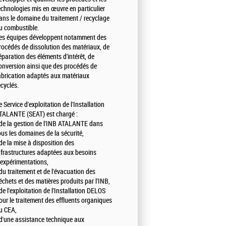
echnologies mis en œuvre en particulier
ans le domaine du traitement / recyclage
u combustible.
es équipes développent notamment des
rocédés de dissolution des matériaux, de
éparation des éléments d'intérêt, de
onversion ainsi que des procédés de
abrication adaptés aux matériaux
ecyclés.
e Service d'exploitation de l'Installation
TALANTE (SEAT) est chargé :
 de la gestion de l'INB ATALANTE dans
ous les domaines de la sécurité,
 de la mise à disposition des
nfrastructures adaptées aux besoins
'expérimentations,
 du traitement et de l'évacuation des
échets et des matières produits par l'INB,
 de l'exploitation de l'Installation DELOS
our le traitement des effluents organiques
u CEA,
 d'une assistance technique aux