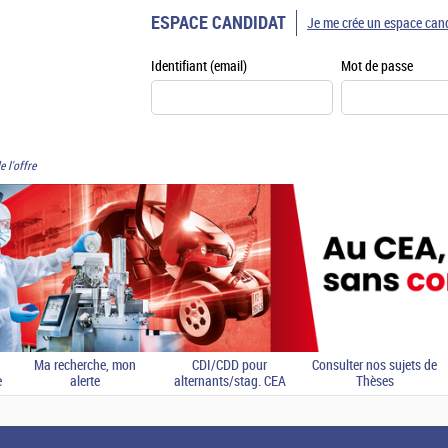
ESPACE CANDIDAT
Je me crée un espace can
Identifiant (email)
Mot de passe
e l'offre
Ma recherche, mon
CDI/CDD pour
Consulter nos sujets de
e
alerte
alternants/stag. CEA
Thèses