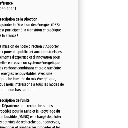
éférence
026-40491
escription de la Direction
ejoindre la Direction des énergies (DES),
'est participer à la transition énergétique
e la France !
a mission de notre direction ? Apporter
ux pouvoirs publics et aux industriels les
léments d'expertise et d'innovation pour
ettre en œuvre un système énergétique
as carbone combinant énergie nucléaire
t énergies renouvelables. Avec une
pproche intégrée du mix énergétique,
ous nous intéressons à tous les modes de
roduction bas carbone.
escription de l'unité
e Département de recherche sur les
rocédés pour la Mine et le Recyclage du
ombustible (DMRC) est chargé de piloter
es activités de recherche pour concevoir,
évelopper et qualifier les procédés et les