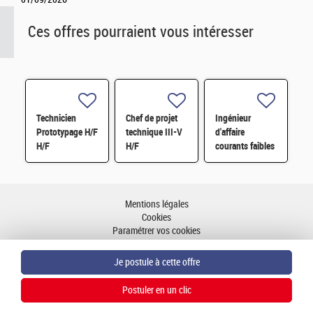
Ces offres pourraient vous intéresser
Technicien
Chef de projet
Ingénieur
Prototypage H/F
technique III-V
d'affaire
H/F
H/F
courants faibles
de sécurité H/F
Mentions légales
Cookies
Paramétrer vos cookies
Accessibilité : partiellement conforme
Plan du site
Aller en haut