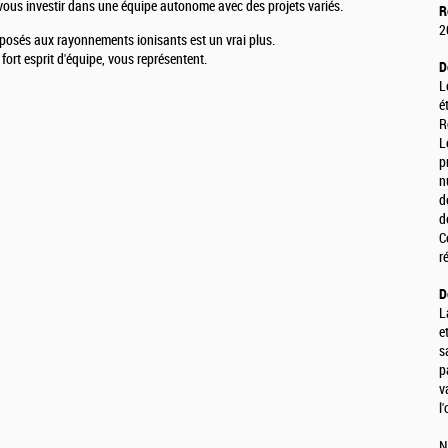
vous investir dans une équipe autonome avec des projets variés.
R
2
exposés aux rayonnements ionisants est un vrai plus.
 fort esprit d'équipe, vous représentent.
D
L
é
R
L
p
n
d
d
C
r
D
L
e
s
p
v
l
N