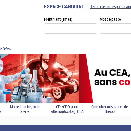
ESPACE CANDIDAT
Je me crée un espace can
Identifiant (email)
Mot de passe
e l'offre
Ma recherche, mon
CDI/CDD pour
Consulter nos sujets de
e
alerte
alternants/stag. CEA
Thèses