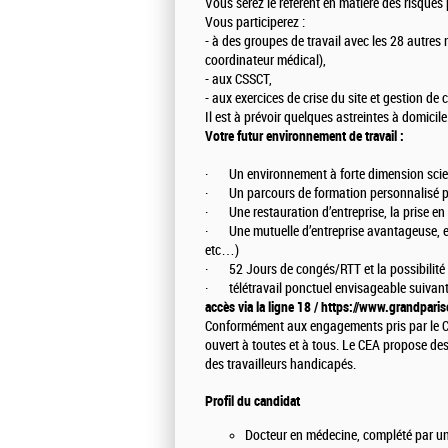
Vous serez le référent en matière des risque
Vous participerez :
- à des groupes de travail avec les 28 autres
coordinateur médical),
- aux CSSCT,
- aux exercices de crise du site et gestion de c
Il est à prévoir quelques astreintes à domicile
Votre futur environnement de travail :
· Un environnement à forte dimension scie
· Un parcours de formation personnalisé 
· Une restauration d’entreprise, la prise en 
· Une mutuelle d’entreprise avantageuse, et u
etc…)
· 52 Jours de congés/RTT et la possibilité
· télétravail ponctuel envisageable suivant l
accès via la ligne 18 / https://www.grandparis
Conformément aux engagements pris par le CE
ouvert à toutes et à tous. Le CEA propose de
des travailleurs handicapés.
Profil du candidat
Docteur en médecine, complété par une