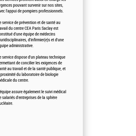
rgences pouvant survenir sur nos sites,
vec l'appui de pompiers professionnels.
e service de prévention et de santé au
ravail du centre CEA Paris Saclay est
onstitué d'une équipe de médecins
luridisciplinaires, d'infirmier(e)s et d'une
quipe administrative.
e service dispose d'un plateau technique
ermettant de concilier les exigences de
anté au travail et de la santé publique, et
 proximité du laboratoire de biologie
édicale du centre.
'équipe assure également le suivi médical
e salariés d'entreprises de la sphère
ucléaire.