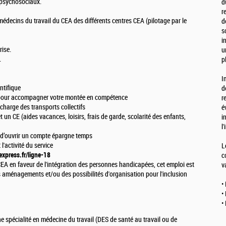
s psychosociaux.
d
r
 médecins du travail du CEA des différents centres CEA (pilotage par le
d
s
i
rise.
u
.
p
I
ntifique
d
pour accompagner votre montée en compétence
r
charge des transports collectifs
é
n CE (aides vacances, loisirs, frais de garde, scolarité des enfants,
i
l
 d’ouvrir un compte épargne temps
'activité du service
L
express.fr/ligne-18
c
A en faveur de l'intégration des personnes handicapées, cet emploi est
v
s aménagements et/ou des possibilités d'organisation pour l'inclusion
•
•
•
 spécialité en médecine du travail (DES de santé au travail ou de