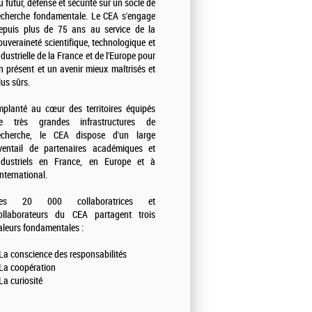
u futur, défense et sécurité sur un socle de
echerche fondamentale. Le CEA s'engage
epuis plus de 75 ans au service de la
ouveraineté scientifique, technologique et
ndustrielle de la France et de l'Europe pour
n présent et un avenir mieux maîtrisés et
lus sûrs.
mplanté au cœur des territoires équipés
e très grandes infrastructures de
echerche, le CEA dispose d'un large
ventail de partenaires académiques et
ndustriels en France, en Europe et à
'international.
es 20 000 collaboratrices et
ollaborateurs du CEA partagent trois
aleurs fondamentales :
 La conscience des responsabilités
 La coopération
 La curiosité