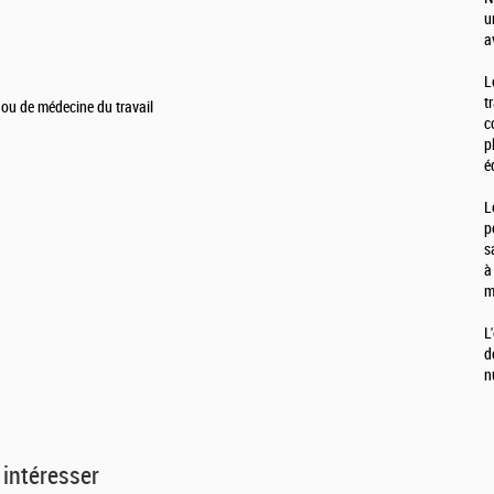
u
a
L
t
 ou de médecine du travail
c
p
é
L
p
s
à
m
L
d
n
 intéresser