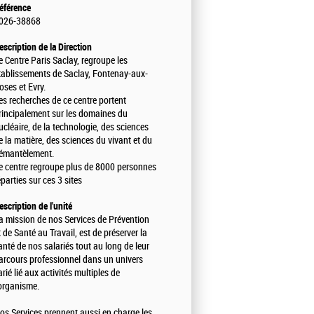
éférence
026-38868
escription de la Direction
e Centre Paris Saclay, regroupe les
tablissements de Saclay, Fontenay-aux-
oses et Evry.
es recherches de ce centre portent
rincipalement sur les domaines du
ucléaire, de la technologie, des sciences
e la matière, des sciences du vivant et du
émantèlement.
e centre regroupe plus de 8000 personnes
éparties sur ces 3 sites
escription de l'unité
a mission de nos Services de Prévention
t de Santé au Travail, est de préserver la
anté de nos salariés tout au long de leur
arcours professionnel dans un univers
arié lié aux activités multiples de
'organisme.
os Services prennent aussi en charge les