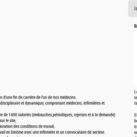
I
E
L
on d'une fin de carrière de l'un de nos médecins.
r
idisciplinaire et dynamique, comprenant médecins, infirmières et
l
ordre de 1400 salariés (embauches,périodiques, reprises et à la demande)
I
ur le site,
b
oration des conditions de travail,
t
ail en binôme avec une infirmière et un convocataire de secteur.
n