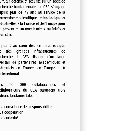
u futur, défense et sécurité sur un socle de
echerche fondamentale. Le CEA s'engage
epuis plus de 75 ans au service de la
ouveraineté scientifique, technologique et
ndustrielle de la France et de l'Europe pour
n présent et un avenir mieux maîtrisés et
lus sûrs.
mplanté au cœur des territoires équipés
e très grandes infrastructures de
echerche, le CEA dispose d'un large
ventail de partenaires académiques et
ndustriels en France, en Europe et à
'international.
es 20 000 collaboratrices et
ollaborateurs du CEA partagent trois
aleurs fondamentales :
 La conscience des responsabilités
 La coopération
 La curiosité