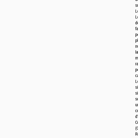
s
L
L
d
f
p
p
n
l
m
r
p
c
L
s
s
s
u
c
d
C
(
R