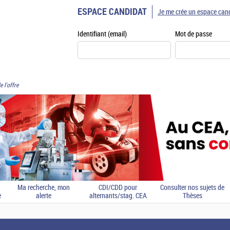
ESPACE CANDIDAT
Je me crée un espace can
Identifiant (email)
Mot de passe
e l'offre
Ma recherche, mon
CDI/CDD pour
Consulter nos sujets de
e
alerte
alternants/stag. CEA
Thèses