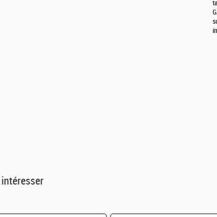
t
G
s
i
 intéresser