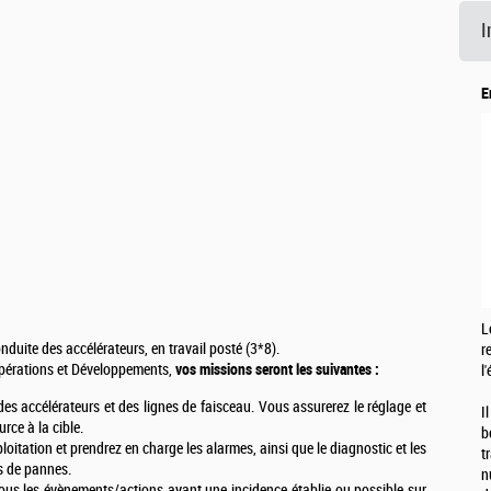
I
E
L
nduite des accélérateurs, en travail posté (3*8).
r
Opérations et Développements,
vos missions seront les suivantes :
l
s accélérateurs et des lignes de faisceau. Vous assurerez le réglage et
I
rce à la cible.
b
oitation et prendrez en charge les alarmes, ainsi que le diagnostic et les
t
s de pannes.
n
ous les évènements/actions ayant une incidence établie ou possible sur