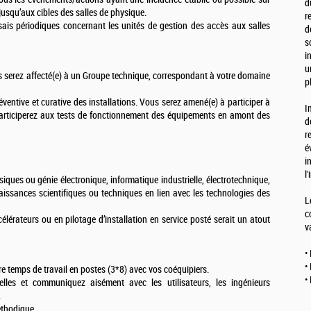
d
 jusqu’aux cibles des salles de physique.
r
sais périodiques concernant les unités de gestion des accès aux salles
d
s
i
u
s serez affecté(e) à un Groupe technique, correspondant à votre domaine
p
ventive et curative des installations. Vous serez amené(e) à participer à
I
 participerez aux tests de fonctionnement des équipements en amont des
d
r
é
i
l
iques ou génie électronique, informatique industrielle, électrotechnique,
aissances scientifiques ou techniques en lien avec les technologies des
L
c
lérateurs ou en pilotage d’installation en service posté serait un atout
v
•
•
re temps de travail en postes (3*8) avec vos coéquipiers.
•
lles et communiquez aisément avec les utilisateurs, les ingénieurs
.
éthodique.