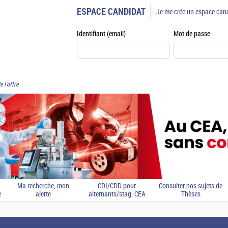
ESPACE CANDIDAT
Je me crée un espace can
Identifiant (email)
Mot de passe
e l'offre
Ma recherche, mon
CDI/CDD pour
Consulter nos sujets de
e
alerte
alternants/stag. CEA
Thèses