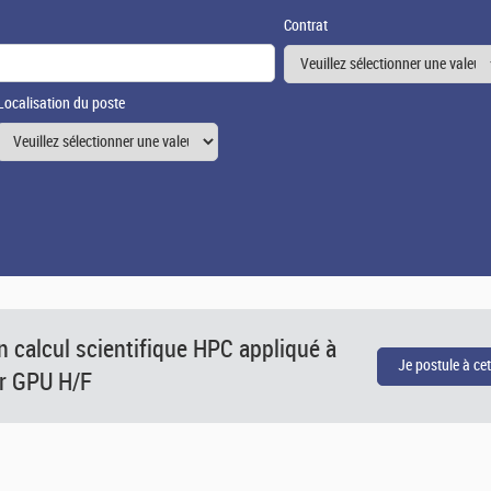
Contrat
Localisation du poste
n calcul scientifique HPC appliqué à
ur GPU H/F