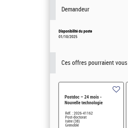
Demandeur
Disponibilité du poste
01/10/2025
Ces offres pourraient vous
Postdoc – 24 mois -
Nouvelle technologie
d'imagerie proche infrarouge
Réf. : 2026-41162
H/F
Post-doctorat
Isère (38)
Grenoble