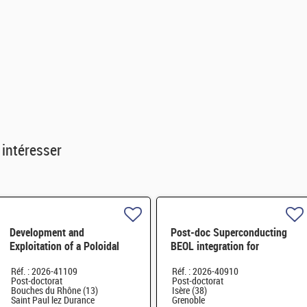
 intéresser
Development and
Post-doc Superconducting
Exploitation of a Poloidal
BEOL integration for
Correlation Reflectometer for
upcoming quantum devices
Réf. : 2026-41109
Réf. : 2026-40910
Turbulence Studies H/F
H/F
Post-doctorat
Post-doctorat
Bouches du Rhône (13)
Isère (38)
Saint Paul lez Durance
Grenoble