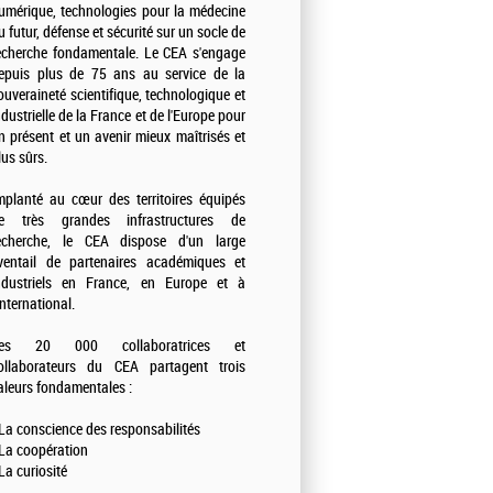
umérique, technologies pour la médecine
u futur, défense et sécurité sur un socle de
echerche fondamentale. Le CEA s'engage
epuis plus de 75 ans au service de la
ouveraineté scientifique, technologique et
ndustrielle de la France et de l'Europe pour
n présent et un avenir mieux maîtrisés et
lus sûrs.
mplanté au cœur des territoires équipés
e très grandes infrastructures de
echerche, le CEA dispose d'un large
ventail de partenaires académiques et
ndustriels en France, en Europe et à
'international.
es 20 000 collaboratrices et
ollaborateurs du CEA partagent trois
aleurs fondamentales :
 La conscience des responsabilités
 La coopération
 La curiosité