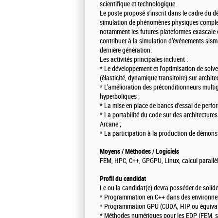
scientifique et technologique.
Le poste proposé s’inscrit dans le cadre du 
simulation de phénomènes physiques complexe
notamment les futures plateformes exascale c
contribuer à la simulation d’événements sism
dernière génération.
Les activités principales incluent :
* Le développement et l’optimisation de solv
(élasticité, dynamique transitoire) sur archit
* L’amélioration des préconditionneurs multigr
hyperboliques ;
* La mise en place de bancs d’essai de perfor
* La portabilité du code sur des architectur
Arcane ;
* La participation à la production de démons
Moyens / Méthodes / Logiciels
FEM, HPC, C++, GPGPU, Linux, calcul parallè
Profil du candidat
Le ou la candidat(e) devra posséder de solid
* Programmation en C++ dans des environneme
* Programmation GPU (CUDA, HIP ou équival
* Méthodes numériques pour les EDP (FEM, sol