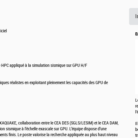
I
iciel
E
ue HPC appliqué à la simulation sismique sur GPU H/F
iques réalistes en exploitant pleinement les capacités des GPU de
L
r
l
C EXAQUAKE, collaboration entre le CEA DES (SGLS/LESIM) et le CEA DAM,
I
on sismique à l’échelle exascale sur GPU. L’équipe dispose d’une
b
ents finis. Le poste valorise la recherche appliquée au plus haut niveau
t