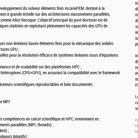
n
développement du solveur éléments finis ArcaneFEM, destiné à la
d
s à grande échelle sur des architectures massivement parallèles,
r
omme Alice Recoque. L’objectif principal du post-doctorat est de
d
iques réalistes en exploitant pleinement les capacités des GPU de
s
i
u
eurs non-linéaires basés éléments finis pour la mécanique des solides
p
ectures GPU ;
illes pour la résolution efficace de systèmes linéaires issus d’équations
I
d
mance et de scalabilité sur des plateformes HPC ;
r
es hétérogènes (CPU+GPU), en assurant la compatibilité avec le framework
é
i
trateurs scientifiques reproductibles et bien documentés.
l
L
le MPI
c
v
es compétences en calcul scientifique et HPC, notamment en :
•
nts parallèles (MPI, threads) ;
•
ent) ;
•
veurs itératifs) ;