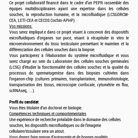
Ce projet collaboratif financé dans le cadre d’un PEPR rassemble des
équipes multidisciplinaires ayant une expertise dans les cellules
souches, la reproduction humaine, et la microfluidique (LCSGDRCM-
CEA, LETI-CEA et CECOS Cochin-APHP).
Vos missions:
Vous serez impliqué.e dans ce projet visant à concevoir des dispositifs
microfluidiques d'organes sur puce, visant à récapituler in vitro le
microenvironnement du tissu testiculaire permettant le maintien et la
différenciation des cellules souches dans la biopsie.
Vous participerez à l’élaboration du système microfluidique et vous
serez chargé au sein du Laboratoire des cellules souches germinales
(LCSG) d’étudier la fonctionnalité des cellules souches et la qualité du
processus de spermatogenèse dans des biopsies cultivées dans
l’organon-chip (cultures primaires, transplantation, immunohistologie,
transparisation des tissus, microscopie confocale, cytométrie en flux,
scRNAseq, …).
Profil du candidat
Vous êtes titulaire d’un doctorat en biologie.
Compétences techniques et comportementales
Une expérience de recherche préalable dans le domaine des cellules
souches, les dispositifs microfluidiques ou de l’imagerie
cellulaire/tissulaire sera un atout.
Vous devrez faire preuve d’autonomie et de bonnes qualités