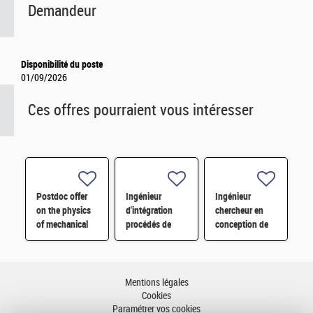
Demandeur
Disponibilité du poste
01/09/2026
Ces offres pourraient vous intéresser
Postdoc offer
Ingénieur
Ingénieur
on the physics
d'intégration
chercheur en
of mechanical
procédés de
conception de
metamaterials
fabrication de
circuits intégrés
H/F
composants de
RF pour les
puissance GaN
Front-End
et SiC H/F
Modules (FEM)
Mentions légales
H/F
Cookies
Paramétrer vos cookies