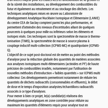
de la sûreté des installations, au développement des combustibles du
futur et également au retraitement et au stockage des déchets. Les
techniques analytiques mises en œuvre au Laboratoire de
développement Analytique Nucléaire Isotopique et Elémentaire (LANIE)
du centre CEA de Saclay comptent parmi les plus performantes, et
permettent d’atteindre des niveaux d’incertitudes allant de quelques
pourcents à quelques pour mille ou inférieurs selon les éléments et
isotopes visés. Ces techniques sont la spectrométrie de masse à thermo-
ionisation (TIMS), la spectrométrie de masse à source plasma à
couplage inductif multi-collection (ICPMS-MC) et quadripolaire (ICPMS-
Q).
L’objectif de ce sujet post-doctoral est de mettre au point des méthodes
d’analyse pour la réduction globale des quantités de matières associées
aux analyses isotopiques multi-élémentaires (actinides et PF) de haute
précision de combustibles irradiés, notamment par l’utilisation de
nouvelles méthodes d’introduction « faibles quantités » sur ICPMS multi
collecteur. Ces développements permettront notamment de réduire les
quantités de déchets radioactifs (consommables et effluents), le débit
de dose et le temps d’exposition analystes/échantillons radioactifs
associés à ce type d’analyses.
Pour mener à bien ce projet, le(a) candidat(e) réalisera des
développements analytiques en zone contrôlée pour réduire au
maximum les quantités d’éléments requis pour analyse tout en