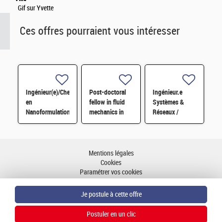
Gif sur Yvette
Ces offres pourraient vous intéresser
Ingénieur(e)/Chercheur(se)
Post-doctoral
Ingénieur.e
en
fellow in fluid
Systèmes &
Nanoformulation
mechanics in
Réseaux /
d'antidotes. H/F
human
DevOps H/F
cerebrovascular
system H/F
Mentions légales
Cookies
Paramétrer vos cookies
Accessibilité : partiellement conforme
Plan du site
Aller en haut