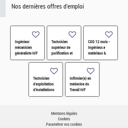
Nos dernières offres d'emploi
Ingénieur
Technicien
CDD 12 mois -
mécanicien
supérieur de
Ingénieur.e
généraliste H/F
purification et
matériaux &
fabrication en
soudage H/F
chaine blindée
H/F
Technicien
Infirmier(e) en
d'exploitation
médecine du
d'installations
Travail H/F
H/F
Mentions légales
Cookies
Paramétrer vos cookies