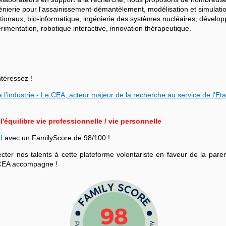
ngénierie pour l'assainissement-démantèlement, modélisation et simulati
ationaux, bio-informatique, ingénierie des systèmes nucléaires, dévelo
mentation, robotique interactive, innovation thérapeutique.
ntéressez !
 l'industrie - Le CEA, acteur majeur de la recherche au service de l'Eta
équilibre vie professionnelle / vie personnelle
d
avec un FamilyScore de 98/100 !
r nos talents à cette plateforme volontariste en faveur de la parenta
le CEA accompagne !