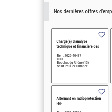
Nos dernières offres d'emp
Chargé(e) d'analyse
technique et financière des
contrats de maintenance
Réf. : 2026-40487
électromécanique H/F
CDD
Bouches du Rhône (13)
Saint Paul lez Durance
Alternant en radioprotection
H/F