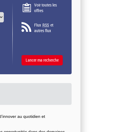
Voir toutes les
offres
Flux
RSS
et
autres flux
’innover au quotidien et
ses opportunités dans des domaines