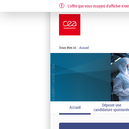
L'offre que vous essayez d'afficher n'exi
EN
FR
Vous êtes ici :
Accueil
Déposer une
Accueil
candidature spontané