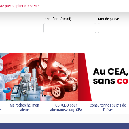
ESPACE CANDIDAT
ste pas ou plus sur ce site.
Je me crée un espace can
Identifiant (email)
Mot de passe
Ma recherche, mon
CDI/CDD pour
Consulter nos sujets de
e
alerte
alternants/stag. CEA
Thèses