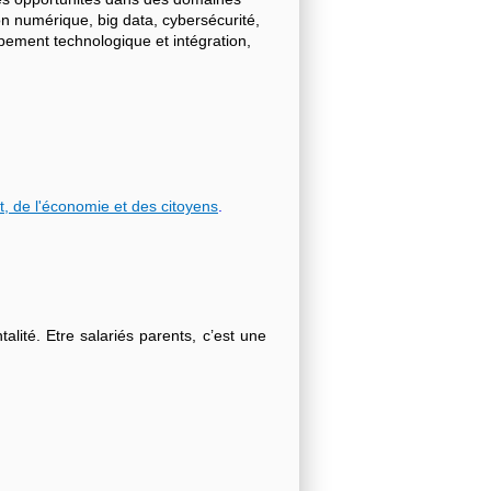
on numérique, big data, cybersécurité,
ppement technologique et intégration,
t, de l'économie et des citoyens
.
lité. Etre salariés parents, c’est une