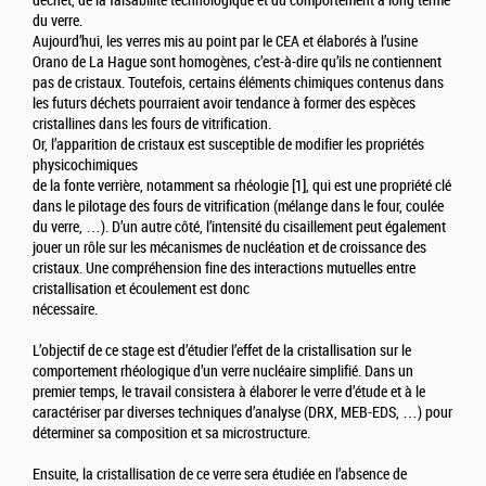
déchet, de la faisabilité technologique et du comportement à long terme
du verre.
Aujourd’hui, les verres mis au point par le CEA et élaborés à l’usine
Orano de La Hague sont homogènes, c’est-à-dire qu’ils ne contiennent
pas de cristaux. Toutefois, certains éléments chimiques contenus dans
les futurs déchets pourraient avoir tendance à former des espèces
cristallines dans les fours de vitrification.
Or, l’apparition de cristaux est susceptible de modifier les propriétés
physicochimiques
de la fonte verrière, notamment sa rhéologie [1], qui est une propriété clé
dans le pilotage des fours de vitrification (mélange dans le four, coulée
du verre, …). D’un autre côté, l’intensité du cisaillement peut également
jouer un rôle sur les mécanismes de nucléation et de croissance des
cristaux. Une compréhension fine des interactions mutuelles entre
cristallisation et écoulement est donc
nécessaire.
L’objectif de ce stage est d’étudier l’effet de la cristallisation sur le
comportement rhéologique d’un verre nucléaire simplifié. Dans un
premier temps, le travail consistera à élaborer le verre d’étude et à le
caractériser par diverses techniques d’analyse (DRX, MEB-EDS, …) pour
déterminer sa composition et sa microstructure.
Ensuite, la cristallisation de ce verre sera étudiée en l’absence de