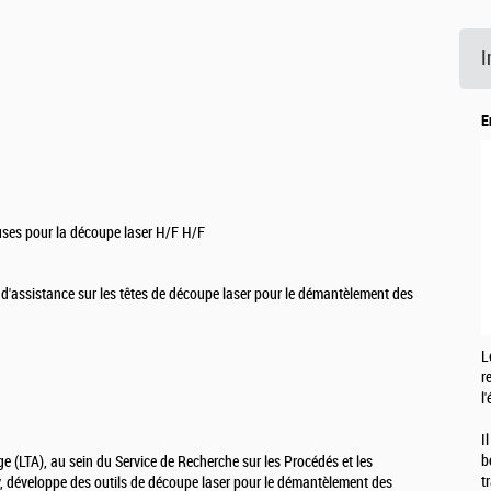
I
E
uses pour la découpe laser H/F H/F
 d'assistance sur les têtes de découpe laser pour le démantèlement des
L
r
l
I
b
 (LTA), au sein du Service de Recherche sur les Procédés et les
t
 développe des outils de découpe laser pour le démantèlement des