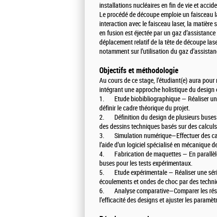
installations nucléaires en fin de vie et accid
Le procédé de découpe emploie un faisceau las
interaction avec le faisceau laser, la matière
en fusion est éjectée par un gaz d’assistance
déplacement relatif de la tête de découpe las
notamment sur l’utilisation du gaz d’assistanc
Objectifs et méthodologie
Au cours de ce stage, l’étudiant(e) aura pou
intégrant une approche holistique du design et
1. Etude biobibliographique — Réaliser une 
définir le cadre théorique du projet.
2. Définition du design de plusieurs buses — 
des dessins techniques basés sur des calculs
3. Simulation numérique—Effectuer des calc
l’aide d’un logiciel spécialisé en mécanique de
4. Fabrication de maquettes — En parallèle
buses pour les tests expérimentaux.
5. Etude expérimentale — Réaliser une série 
écoulements et ondes de choc par des techniq
6. Analyse comparative—Comparer les résulta
l’efficacité des designs et ajuster les paramèt