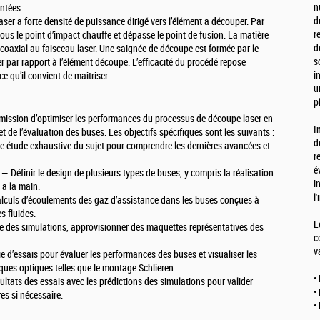
n
entées.
d
er a forte densité de puissance dirigé vers l’élément a découper. Par
r
 sous le point d’impact chauffe et dépasse le point de fusion. La matière
d
 coaxial au faisceau laser. Une saignée de découpe est formée par le
s
er par rapport à l’élément découpe. L’efficacité du procédé repose
i
e qu’il convient de maitriser.
u
p
r mission d’optimiser les performances du processus de découpe laser en
I
 de l’évaluation des buses. Les objectifs spécifiques sont les suivants :
d
étude exhaustive du sujet pour comprendre les dernières avancées et
r
é
Définir le design de plusieurs types de buses, y compris la réalisation
i
 a la main.
l
uls d’écoulements des gaz d’assistance dans les buses conçues à
s fluides.
L
 des simulations, approvisionner des maquettes représentatives des
c
v
d’essais pour évaluer les performances des buses et visualiser les
ues optiques telles que le montage Schlieren.
•
ts des essais avec les prédictions des simulations pour valider
•
res si nécessaire.
•