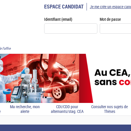
ESPACE CANDIDAT
Je me crée un espace can
Identifiant (email)
Mot de passe
e l'offre
Ma recherche, mon
CDI/CDD pour
Consulter nos sujets de
e
alerte
alternants/stag. CEA
Thèses