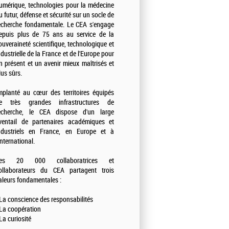
umérique, technologies pour la médecine
u futur, défense et sécurité sur un socle de
echerche fondamentale. Le CEA s'engage
epuis plus de 75 ans au service de la
ouveraineté scientifique, technologique et
ndustrielle de la France et de l'Europe pour
n présent et un avenir mieux maîtrisés et
lus sûrs.
mplanté au cœur des territoires équipés
e très grandes infrastructures de
echerche, le CEA dispose d'un large
ventail de partenaires académiques et
ndustriels en France, en Europe et à
'international.
es 20 000 collaboratrices et
ollaborateurs du CEA partagent trois
aleurs fondamentales :
 La conscience des responsabilités
 La coopération
 La curiosité