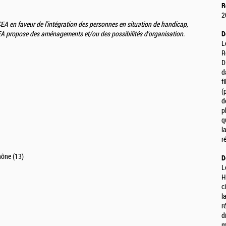
R
2
A en faveur de l'intégration des personnes en situation de handicap,
 CEA propose des aménagements et/ou des possibilités d'organisation.
D
L
R
D
d
f
(
d
p
q
l
r
hône (13)
D
L
H
c
l
r
d
m