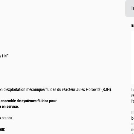
I
E
es H/F
en d’exploitation mécanique/fluides du réacteur Jules Horowitz (RJH).
L
r
n
ensemble de systèmes fluides pour
l
e en service.
I
 seront :
b
t
eur
;
n