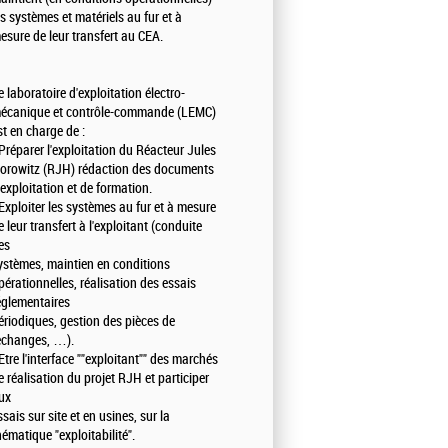
es systèmes et matériels au fur et à
esure de leur transfert au CEA.
e laboratoire d'exploitation électro-
écanique et contrôle-commande (LEMC)
st en charge de :
 Préparer l'exploitation du Réacteur Jules
orowitz (RJH) rédaction des documents
'exploitation et de formation.
 Exploiter les systèmes au fur et à mesure
e leur transfert à l'exploitant (conduite
es
ystèmes, maintien en conditions
pérationnelles, réalisation des essais
églementaires
ériodiques, gestion des pièces de
echanges, …).
 Etre l'interface ""exploitant"" des marchés
e réalisation du projet RJH et participer
ux
ssais sur site et en usines, sur la
hématique "exploitabilité".