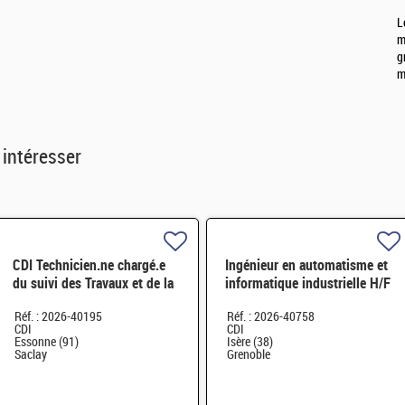
L
m
g
m
 intéresser
CDI Technicien.ne chargé.e
Ingénieur en automatisme et
du suivi des Travaux et de la
informatique industrielle H/F
maintenance de l'INB35 H/F
Réf. : 2026-40195
Réf. : 2026-40758
CDI
CDI
Essonne (91)
Isère (38)
Saclay
Grenoble