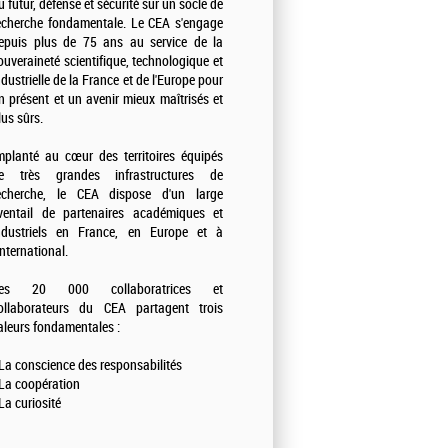
u futur, défense et sécurité sur un socle de
echerche fondamentale. Le CEA s'engage
epuis plus de 75 ans au service de la
ouveraineté scientifique, technologique et
ndustrielle de la France et de l'Europe pour
n présent et un avenir mieux maîtrisés et
lus sûrs.
mplanté au cœur des territoires équipés
e très grandes infrastructures de
echerche, le CEA dispose d'un large
ventail de partenaires académiques et
ndustriels en France, en Europe et à
'international.
es 20 000 collaboratrices et
ollaborateurs du CEA partagent trois
aleurs fondamentales :
 La conscience des responsabilités
 La coopération
 La curiosité