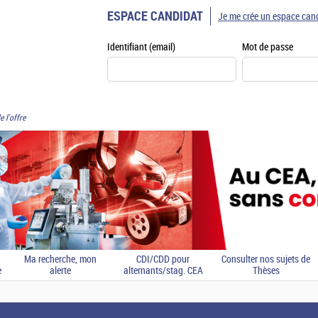
ESPACE CANDIDAT
Je me crée un espace can
Identifiant (email)
Mot de passe
e l'offre
Ma recherche, mon
CDI/CDD pour
Consulter nos sujets de
e
alerte
alternants/stag. CEA
Thèses