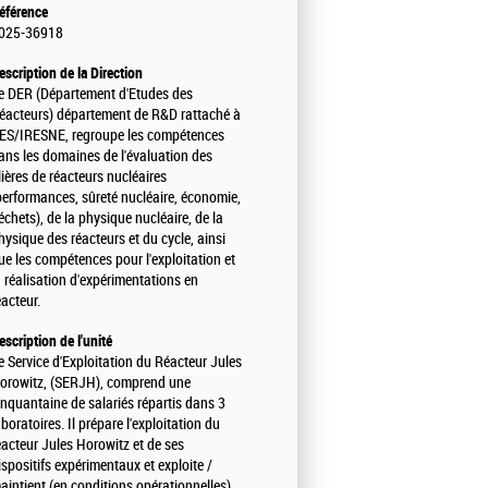
éférence
025-36918
escription de la Direction
e DER (Département d'Etudes des
éacteurs) département de R&D rattaché à
ES/IRESNE, regroupe les compétences
ans les domaines de l'évaluation des
ilières de réacteurs nucléaires
performances, sûreté nucléaire, économie,
échets), de la physique nucléaire, de la
hysique des réacteurs et du cycle, ainsi
ue les compétences pour l'exploitation et
a réalisation d'expérimentations en
éacteur.
escription de l'unité
e Service d'Exploitation du Réacteur Jules
orowitz, (SERJH), comprend une
inquantaine de salariés répartis dans 3
aboratoires. Il prépare l'exploitation du
éacteur Jules Horowitz et de ses
ispositifs expérimentaux et exploite /
aintient (en conditions opérationnelles)