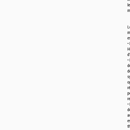
l
m
L
m
e
•
H
d
•
d
d
s
o
r
p
r
•
d
a
e
t