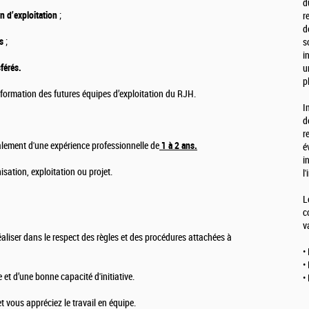
d
n d’exploitation
;
r
d
s
;
s
i
férés.
u
p
 formation des futures équipes d’exploitation du RJH.
I
d
r
lement d'une expérience professionnelle de
1 à 2 ans.
é
i
ation, exploitation ou projet.
l
L
c
v
aliser dans le respect des règles et des procédures attachées à
•
•
 et d’une bonne capacité d'initiative.
•
t vous appréciez le travail en équipe.