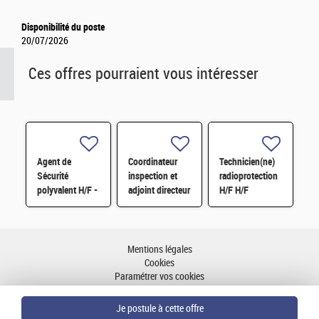
Disponibilité du poste
20/07/2026
Ces offres pourraient vous intéresser
Agent de
Coordinateur
Technicien(ne)
Sécurité
inspection et
radioprotection
polyvalent H/F -
adjoint directeur
H/F H/F
2026 -
qualité/inspection
Fontenay-aux-
– Projet RJH
Roses (92) et
H/F
Saclay (91) H/F
Mentions légales
Cookies
Paramétrer vos cookies
Accessibilité : partiellement conforme
Plan du site