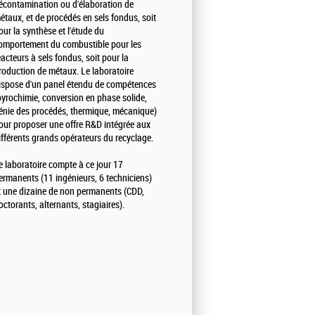
écontamination ou d'élaboration de
étaux, et de procédés en sels fondus, soit
our la synthèse et l'étude du
omportement du combustible pour les
éacteurs à sels fondus, soit pour la
roduction de métaux. Le laboratoire
ispose d'un panel étendu de compétences
pyrochimie, conversion en phase solide,
énie des procédés, thermique, mécanique)
our proposer une offre R&D intégrée aux
ifférents grands opérateurs du recyclage.
e laboratoire compte à ce jour 17
ermanents (11 ingénieurs, 6 techniciens)
t une dizaine de non permanents (CDD,
octorants, alternants, stagiaires).