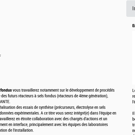
I
E
F
s fondus
vous travaillerez notamment sur le développement de procédés
L
 des futurs réacteurs à sels fondus (réacteurs de 4ème génération),
r
ALANTE.
l
éalisation des essais de synthèse (précurseurs, électrolyse en sels
 données expérimentales. A ce titre vous serez intégré(e) dans l'équipe en
I
availlerez en étroite collaboration avec des chargés d'actions et un
b
ement en interface, principalement avec les équipes des laboratoires
t
tion de l'installation.
n