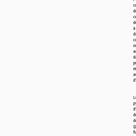
c
d
c
d
à
d
c
n
a
d
p
e
a
d
L
p
d
d
d
(
f