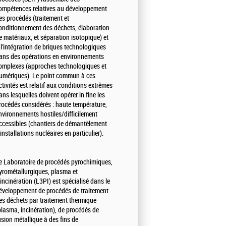
ompétences relatives au développement
es procédés (traitement et
onditionnement des déchets, élaboration
e matériaux, et séparation isotopique) et
 l'intégration de briques technologiques
ans des opérations en environnements
omplexes (approches technologiques et
umériques). Le point commun à ces
ctivités est relatif aux conditions extrêmes
ans lesquelles doivent opérer in fine les
rocédés considérés : haute température,
nvironnements hostiles/difficilement
ccessibles (chantiers de démantèlement
'installations nucléaires en particulier).
e Laboratoire de procédés pyrochimiques,
yrométallurgiques, plasma et
'incinération (L3PI) est spécialisé dans le
éveloppement de procédés de traitement
es déchets par traitement thermique
plasma, incinération), de procédés de
usion métallique à des fins de