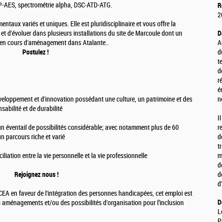
 ICP-AES, spectrométrie alpha, DSC-ATD-ATG.
R
2
taux variés et uniques. Elle est pluridisciplinaire et vous offre la
s et d'évoluer dans plusieurs installations du site de Marcoule dont un
D
us en cours d'aménagement dans Atalante..
A
Postulez !
d
t
d
r
é
éveloppement et d'innovation possédant une culture, un patrimoine et des
n
sabilité et de durabilité
I
et un éventail de possibilités considérable; avec notamment plus de 60
r
n parcours riche et varié
d
t
iliation entre la vie personnelle et la vie professionnelle
m
d
Rejoignez nous !
d
d
A en faveur de l'intégration des personnes handicapées, cet emploi est
D
s aménagements et/ou des possibilités d'organisation pour l’inclusion
L
P