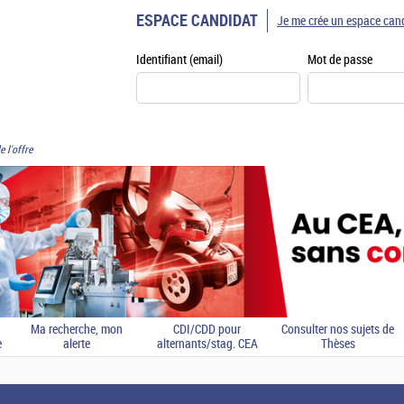
ESPACE CANDIDAT
Je me crée un espace can
Identifiant (email)
Mot de passe
e l'offre
Ma recherche, mon
CDI/CDD pour
Consulter nos sujets de
e
alerte
alternants/stag. CEA
Thèses