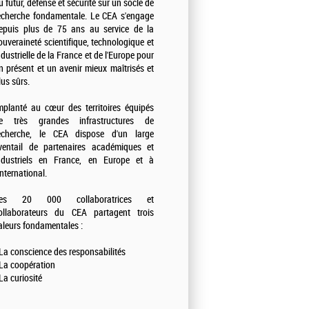
u futur, défense et sécurité sur un socle de
echerche fondamentale. Le CEA s'engage
epuis plus de 75 ans au service de la
ouveraineté scientifique, technologique et
ndustrielle de la France et de l'Europe pour
n présent et un avenir mieux maîtrisés et
lus sûrs.
mplanté au cœur des territoires équipés
e très grandes infrastructures de
echerche, le CEA dispose d'un large
ventail de partenaires académiques et
ndustriels en France, en Europe et à
'international.
es 20 000 collaboratrices et
ollaborateurs du CEA partagent trois
aleurs fondamentales :
 La conscience des responsabilités
 La coopération
 La curiosité