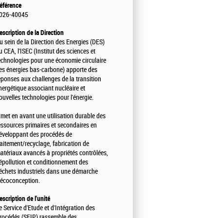
éférence
026-40045
escription de la Direction
u sein de la Direction des Energies (DES)
u CEA, l'ISEC (Institut des sciences et
echnologies pour une économie circulaire
es énergies bas-carbone) apporte des
éponses aux challenges de la transition
nergétique associant nucléaire et
ouvelles technologies pour l'énergie.
l met en avant une utilisation durable des
essources primaires et secondaires en
éveloppant des procédés de
raitement/recyclage, fabrication de
atériaux avancés à propriétés contrôlées,
épollution et conditionnement des
échets industriels dans une démarche
'écoconception.
escription de l'unité
e Service d'Etude et d'Intégration des
rocédés (SEIP) rassemble des