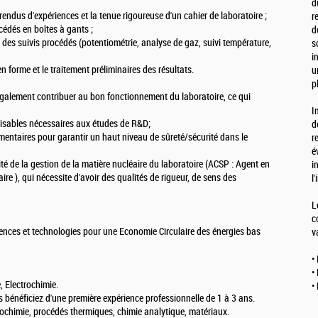
d
endus d'expériences et la tenue rigoureuse d'un cahier de laboratoire ;
r
cédés en boîtes à gants ;
d
 des suivis procédés (potentiométrie, analyse de gaz, suivi température,
s
i
 forme et le traitement préliminaires des résultats.
u
p
galement contribuer au bon fonctionnement du laboratoire, ce qui
I
orisables nécessaires aux études de R&D;
d
lementaires pour garantir un haut niveau de sûreté/sécurité dans le
r
é
é de la gestion de la matière nucléaire du laboratoire (ACSP : Agent en
i
re ), qui nécessite d'avoir des qualités de rigueur, de sens des
l
L
c
ciences et technologies pour une Economie Circulaire des énergies bas
v
•
•
, Electrochimie.
•
 bénéficiez d'une première expérience professionnelle de 1 à 3 ans.
ochimie, procédés thermiques, chimie analytique, matériaux.