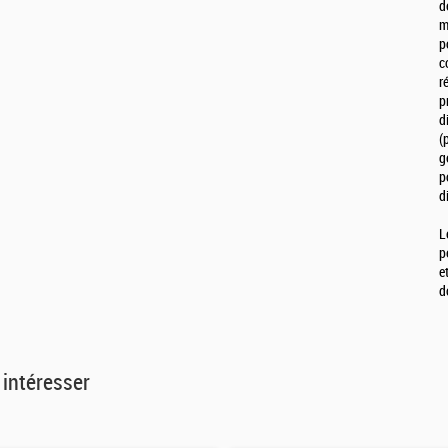
d
m
p
c
r
p
d
(
g
p
d
L
p
e
d
 intéresser