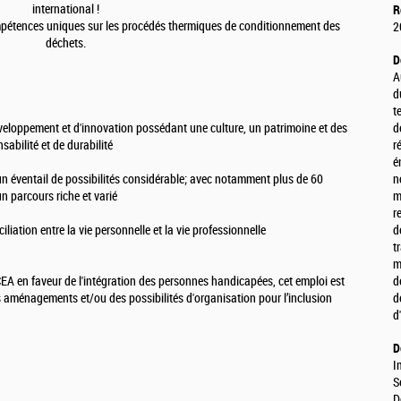
international !
R
mpétences uniques sur les procédés thermiques de conditionnement des
2
déchets.
D
A
d
t
éveloppement et d'innovation possédant une culture, un patrimoine et des
d
sabilité et de durabilité
r
é
et un éventail de possibilités considérable; avec notamment plus de 60
n
n parcours riche et varié
m
r
iliation entre la vie personnelle et la vie professionnelle
d
t
m
A en faveur de l'intégration des personnes handicapées, cet emploi est
d
s aménagements et/ou des possibilités d'organisation pour l’inclusion
d
d
D
I
S
D