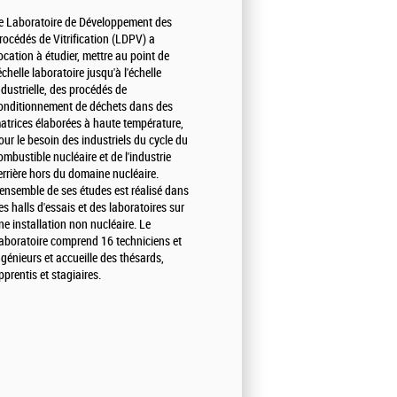
e Laboratoire de Développement des
rocédés de Vitrification (LDPV) a
ocation à étudier, mettre au point de
'échelle laboratoire jusqu'à l'échelle
ndustrielle, des procédés de
onditionnement de déchets dans des
atrices élaborées à haute température,
our le besoin des industriels du cycle du
ombustible nucléaire et de l'industrie
errière hors du domaine nucléaire.
'ensemble de ses études est réalisé dans
es halls d'essais et des laboratoires sur
ne installation non nucléaire. Le
aboratoire comprend 16 techniciens et
ngénieurs et accueille des thésards,
pprentis et stagiaires.