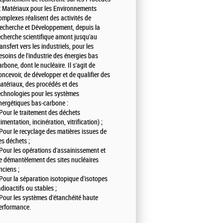
t Matériaux pour les Environnements
omplexes réalisent des activités de
echerche et Développement, depuis la
echerche scientifique amont jusqu'au
ransfert vers les industriels, pour les
esoins de l'industrie des énergies bas
arbone, dont le nucléaire. Il s'agit de
oncevoir, de développer et de qualifier des
atériaux, des procédés et des
echnologies pour les systèmes
nergétiques bas-carbone :
 Pour le traitement des déchets
cimentation, incinération, vitrification) ;
 Pour le recyclage des matières issues de
es déchets ;
 Pour les opérations d'assainissement et
e démantèlement des sites nucléaires
nciens ;
 Pour la séparation isotopique d'isotopes
adioactifs ou stables ;
 Pour les systèmes d'étanchéité haute
erformance.