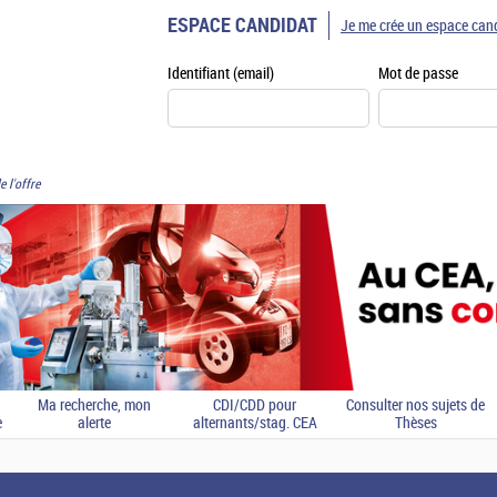
ESPACE CANDIDAT
Je me crée un espace can
Identifiant (email)
Mot de passe
e l'offre
Ma recherche, mon
CDI/CDD pour
Consulter nos sujets de
e
alerte
alternants/stag. CEA
Thèses