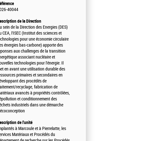
éférence
026-40044
escription de la Direction
u sein de la Direction des Energies (DES)
u CEA, l'ISEC (Institut des sciences et
echnologies pour une économie circulaire
es énergies bas-carbone) apporte des
éponses aux challenges de la transition
nergétique associant nucléaire et
ouvelles technologies pour l'énergie. Il
et en avant une utilisation durable des
essources primaires et secondaires en
éveloppant des procédés de
raitement/recyclage, fabrication de
atériaux avancés à propriétés contrôlées,
épollution et conditionnement des
échets industriels dans une démarche
'écoconception
escription de l'unité
mplantés à Marcoule et à Pierrelatte, les
ervices Matériaux et Procédés du
épartement de recherche sur les Procédés