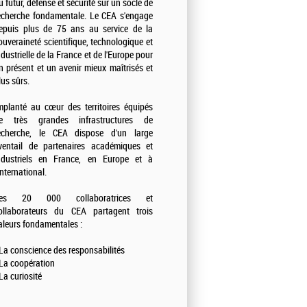
u futur, défense et sécurité sur un socle de
echerche fondamentale. Le CEA s'engage
epuis plus de 75 ans au service de la
ouveraineté scientifique, technologique et
ndustrielle de la France et de l'Europe pour
n présent et un avenir mieux maîtrisés et
lus sûrs.
mplanté au cœur des territoires équipés
e très grandes infrastructures de
echerche, le CEA dispose d'un large
ventail de partenaires académiques et
ndustriels en France, en Europe et à
'international.
es 20 000 collaboratrices et
ollaborateurs du CEA partagent trois
aleurs fondamentales :
 La conscience des responsabilités
 La coopération
 La curiosité