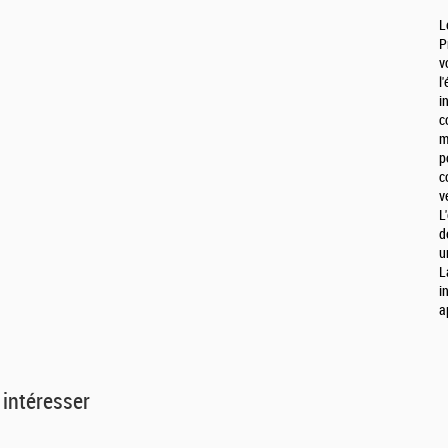
L
P
v
l
i
c
m
p
c
v
L
d
u
L
i
a
 intéresser