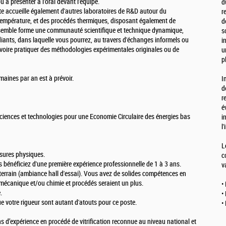
 à présenter à l'oral devant l'équipe.
d
oste accueille également d'autres laboratoires de R&D autour du
r
empérature, et des procédés thermiques, disposant également de
d
nsemble forme une communauté scientifique et technique dynamique,
s
diants, dans laquelle vous pourrez, au travers d'échanges informels ou
i
 voire pratiquer des méthodologies expérimentales originales ou de
u
p
aines par an est à prévoir.
I
d
r
é
 Sciences et technologies pour une Economie Circulaire des énergies bas
i
l
L
esures physiques.
c
 bénéficiez d'une première expérience professionnelle de 1 à 3 ans.
v
e terrain (ambiance hall d'essai). Vous avez de solides compétences en
écanique et/ou chimie et procédés seraient un plus.
•
.
•
que votre rigueur sont autant d'atouts pour ce poste.
•
s d’expérience en procédé de vitrification reconnue au niveau national et