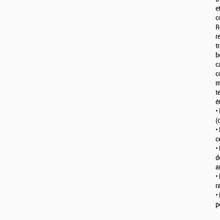
e
c
R
r
t
b
c
c
m
t
é
•
(
•
c
•
d
a
•
r
•
p