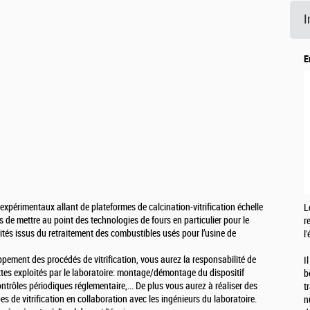
I
E
 expérimentaux allant de plateformes de calcination-vitrification échelle
L
 de mettre au point des technologies de fours en particulier pour le
r
tés issus du retraitement des combustibles usés pour l’usine de
l
pement des procédés de vitrification, vous aurez la responsabilité de
I
es exploités par le laboratoire: montage/démontage du dispositif
b
ntrôles périodiques réglementaire,... De plus vous aurez à réaliser des
t
s de vitrification en collaboration avec les ingénieurs du laboratoire.
n