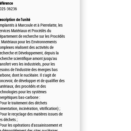
éférence
025-36236
escription de l'unité
Implantés à Marcoule et à Pierrelatte, les
ervices Matériaux et Procédés du
épartement de recherche sur les Procédés
t Matériaux pour les Environnements
omplexes réalisent des activités de
echerche et Développement, depuis la
echerche scientifique amont jusqu'au
ransfert vers les industriels, pour les
esoins de l'industrie des énergies bas
arbone, dont le nucléaire. Il s'agit de
oncevoir, de développer et de qualifier des
atériaux, des procédés et des
echnologies pour les systèmes
nergétiques bas-carbone :
 Pour le traitement des déchets
cimentation, incinération, vitrification) ;
 Pour le recyclage des matières issues de
es déchets ;
 Pour les opérations d'assainissement et
e démantèlement des sites nucléaires