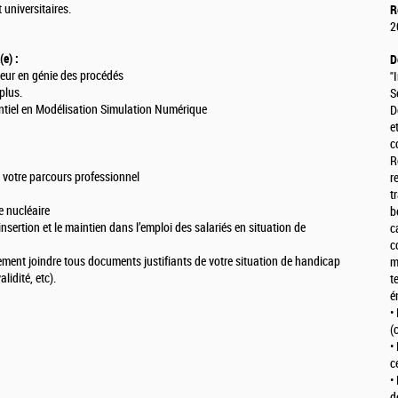
 universitaires.
R
2
e) :
D
ieur en génie des procédés
"
plus.
S
ntiel en Modélisation Simulation Numérique
D
e
c
R
 votre parcours professionnel
r
t
e nucléaire
b
insertion et le maintien dans l’emploi des salariés en situation de
c
c
ement joindre tous documents justifiants de votre situation de handicap
m
lidité, etc).
t
é
•
(
•
c
•
d