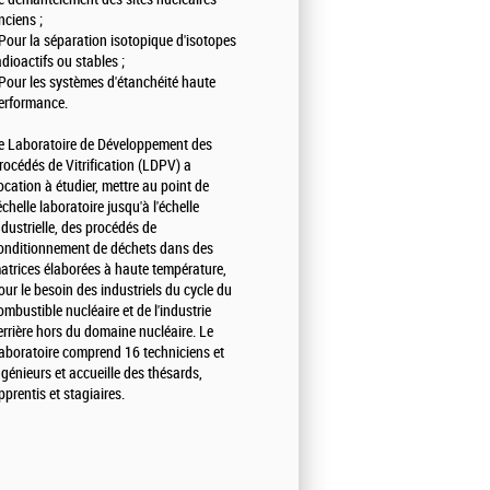
nciens ;
 Pour la séparation isotopique d'isotopes
adioactifs ou stables ;
 Pour les systèmes d'étanchéité haute
erformance.
e Laboratoire de Développement des
rocédés de Vitrification (LDPV) a
ocation à étudier, mettre au point de
'échelle laboratoire jusqu'à l'échelle
ndustrielle, des procédés de
onditionnement de déchets dans des
atrices élaborées à haute température,
our le besoin des industriels du cycle du
ombustible nucléaire et de l'industrie
errière hors du domaine nucléaire. Le
aboratoire comprend 16 techniciens et
ngénieurs et accueille des thésards,
pprentis et stagiaires.