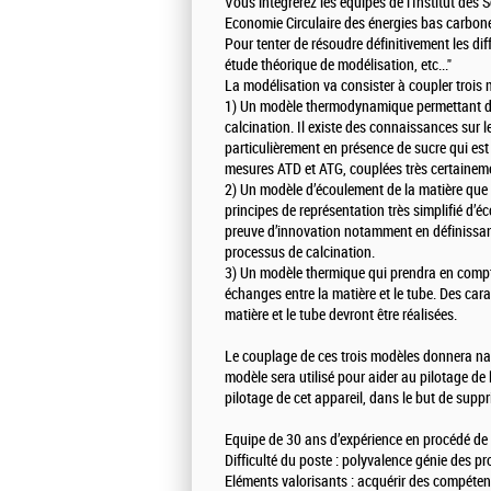
Vous intègrerez les équipes de l’Institut des
Economie Circulaire des énergies bas carbon
Pour tenter de résoudre définitivement les diff
étude théorique de modélisation, etc..."
La modélisation va consister à coupler trois 
1) Un modèle thermodynamique permettant de 
calcination. Il existe des connaissances sur
particulièrement en présence de sucre qui est 
mesures ATD et ATG, couplées très certainem
2) Un modèle d’écoulement de la matière que l
principes de représentation très simplifié d’é
preuve d’innovation notamment en définissant
processus de calcination.
3) Un modèle thermique qui prendra en compte
échanges entre la matière et le tube. Des cara
matière et le tube devront être réalisées.
Le couplage de ces trois modèles donnera nai
modèle sera utilisé pour aider au pilotage de
pilotage de cet appareil, dans le but de suppr
Equipe de 30 ans d’expérience en procédé de v
Difficulté du poste : polyvalence génie des 
Eléments valorisants : acquérir des compéte