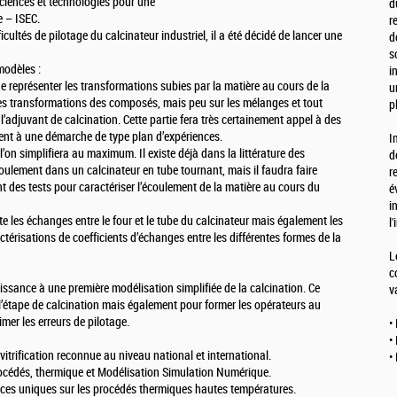
 Sciences et technologies pour une
d
e – ISEC.
r
icultés de pilotage du calcinateur industriel, il a été décidé de lancer une
d
s
modèles :
i
représenter les transformations subies par la matière au cours de la
u
 les transformations des composés, mais peu sur les mélanges et tout
p
l’adjuvant de calcination. Cette partie fera très certainement appel à des
ent à une démarche de type plan d’expériences.
I
’on simplifiera au maximum. Il existe déjà dans la littérature des
d
coulement dans un calcinateur en tube tournant, mais il faudra faire
r
 des tests pour caractériser l’écoulement de la matière au cours du
é
i
 les échanges entre le four et le tube du calcinateur mais également les
l
ctérisations de coefficients d’échanges entre les différentes formes de la
L
c
ssance à une première modélisation simplifiée de la calcination. Ce
v
 l’étape de calcination mais également pour former les opérateurs au
imer les erreurs de pilotage.
•
•
itrification reconnue au niveau national et international.
•
procédés, thermique et Modélisation Simulation Numérique.
nces uniques sur les procédés thermiques hautes températures.