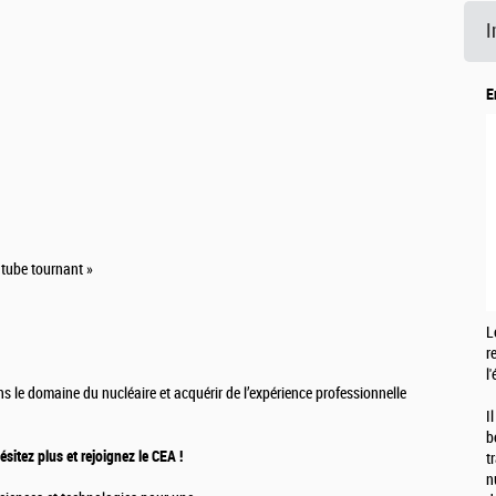
I
E
 tube tournant »
L
r
l
 le domaine du nucléaire et acquérir de l’expérience professionnelle
I
b
ésitez plus et rejoignez le CEA !
t
n