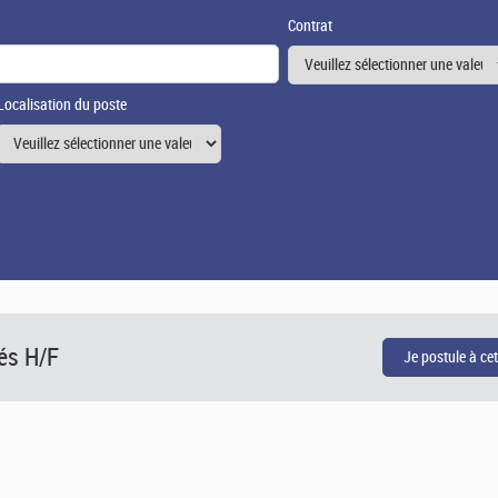
Contrat
Localisation du poste
és H/F