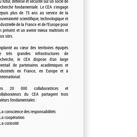
u futur, défense et sécurité sur un socle de
echerche fondamentale. Le CEA s'engage
epuis plus de 75 ans au service de la
ouveraineté scientifique, technologique et
ndustrielle de la France et de l'Europe pour
n présent et un avenir mieux maîtrisés et
lus sûrs.
mplanté au cœur des territoires équipés
e très grandes infrastructures de
echerche, le CEA dispose d'un large
ventail de partenaires académiques et
ndustriels en France, en Europe et à
'international.
es 20 000 collaboratrices et
ollaborateurs du CEA partagent trois
aleurs fondamentales :
 La conscience des responsabilités
 La coopération
 La curiosité