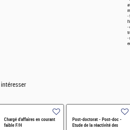
a
m
-
l
-
t
-
e
 intéresser
Chargé d'affaires en courant
Post-doctorat - Post-doc -
faible F/H
Etude de la réactivité des