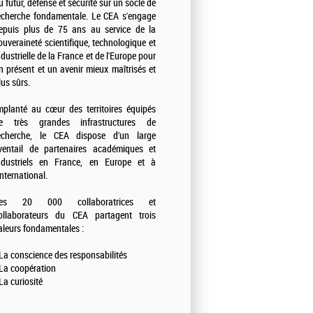
u futur, défense et sécurité sur un socle de
echerche fondamentale. Le CEA s'engage
epuis plus de 75 ans au service de la
ouveraineté scientifique, technologique et
ndustrielle de la France et de l'Europe pour
n présent et un avenir mieux maîtrisés et
lus sûrs.
mplanté au cœur des territoires équipés
e très grandes infrastructures de
echerche, le CEA dispose d'un large
ventail de partenaires académiques et
ndustriels en France, en Europe et à
'international.
es 20 000 collaboratrices et
ollaborateurs du CEA partagent trois
aleurs fondamentales :
 La conscience des responsabilités
 La coopération
 La curiosité