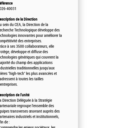
éférence
026-40031
escription de la Direction
u sein du CEA, la Direction de la
echerche Technologique développe des
echnologies innovantes pour améliorer la
ompétitivité des entreprises.
râce à ses 3500 collaborateurs, elle
rotège, développe et diffuse des
echnologies génériques qui couvrent la
ajorité du champ des applications
ndustrielles traditionnelles jusqu'aux
ilières "high-tech" les plus avancées et
'adressent à toutes les tailles
'entreprises.
escription de l'unité
a Direction Déléguée à la Stratégie
artenariale regroupe l'ensemble des
quipes transverses œuvrant auprès des
artenaires industriels et institutionnels,
fin de :
 comprendre les enjeux sociétaux, les