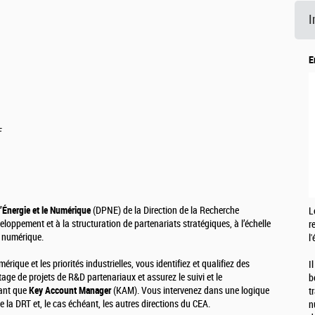
I
E
F
l’Énergie et le Numérique
(DPNE) de la Direction de la Recherche
L
oppement et à la structuration de partenariats stratégiques, à l’échelle
r
 numérique.
l
érique et les priorités industrielles, vous identifiez et qualifiez des
I
age de projets de R&D partenariaux et assurez le suivi et le
b
tant que
Key Account Manager
(KAM). Vous intervenez dans une logique
t
de la DRT et, le cas échéant, les autres directions du CEA.
n