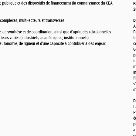
e publique et des dispositifs de financement (la connaissance du CEA
R
2
complexes, multi-acteurs et transverses
D
A
 de synthèse et de coordination, ainsi que d’aptitudes relationnelles
R
teurs variés (industriels, académiques, institutionnels).
t
autonomie, de rigueur et d’une capacité à contribuer à des enjeux
c
G
p
t
m
i
f
s
d
D
L
P
é
p
a
-