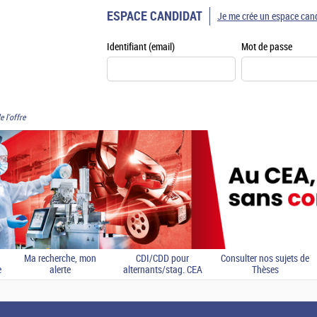
ESPACE CANDIDAT
Je me crée un espace can
Identifiant (email)
Mot de passe
e l'offre
Ma recherche, mon
CDI/CDD pour
Consulter nos sujets de
e
alerte
alternants/stag. CEA
Thèses