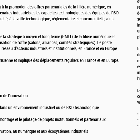
d
t à la promotion des offres partenariales de la filière numérique, en
r
rtenaires industriels et les capacités technologiques des équipes de R&D
d
ché, à la veille technologique, réglementaire et concurrentielle, ainsi
s
.
i
u
de la stratégie à moyen et long terme (PMLT) de la filière numérique et
p
isation de l’offre (salons, alliances, comités stratégiques). Le poste
réseau d’acteurs industriels et institutionnels, en France et en Europe.
I
d
risienne et implique des déplacements réguliers en France et en Europe.
r
é
i
l
L
n de l’innovation
c
v
ans un environnement industriel ou de R&D technologique
•
ontage et le pilotage de projets institutionnels et partenariaux
•
•
ovation, au numérique et aux écosystèmes industriels