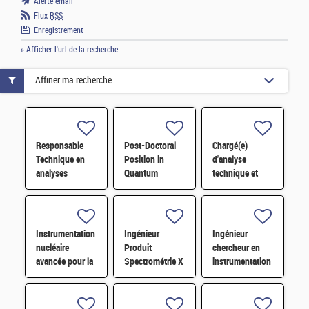
Alerte email
Flux
RSS
Enregistrement
» Afficher l'url de la recherche
Affiner ma recherche
Responsable
Post-Doctoral
Chargé(e)
Technique en
Position in
d'analyse
analyses
Quantum
technique et
radiologiques
Materials
financière des
H/F
Research H/F
contrats de
maintenance
électromécanique
Instrumentation
Ingénieur
Ingénieur
H/F
nucléaire
Produit
chercheur en
avancée pour la
Spectrométrie X
instrumentation
mesure
et diagnostics
et systèmes
radiologique en
particulaires H/F
embarqués H/F
environnement