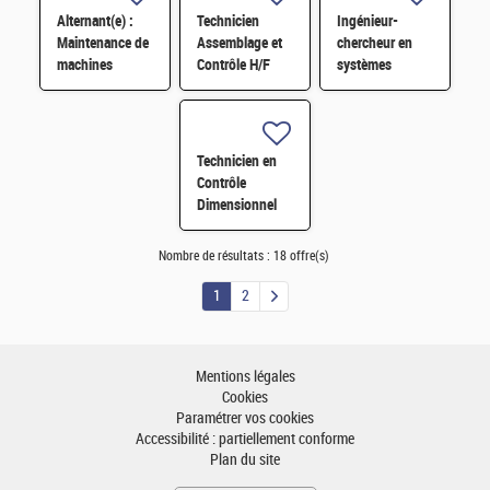
contraint H/F
Alternant(e) :
Technicien
Ingénieur-
Maintenance de
Assemblage et
chercheur en
machines
Contrôle H/F
systèmes
automates -
embarqués H/F
réalisation
d'études
d'amélioration
Technicien en
H/F
Contrôle
Dimensionnel
H/F
Nombre de résultats :
18 offre(s)
1
2
Mentions légales
Cookies
Paramétrer vos cookies
Accessibilité : partiellement conforme
Plan du site