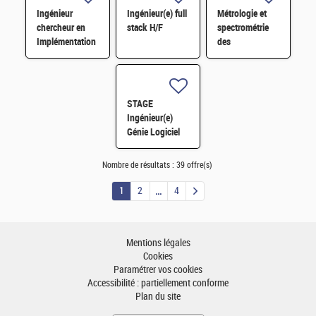
benchmark H/F
Ingénieur
Ingénieur(e) full
Métrologie et
chercheur en
stack H/F
spectrométrie
Implémentation
des
Physique
rayonnements X
d'ASIC
pour l'imagerie
numérique H/F
médicale H/F
STAGE
Ingénieur(e)
Génie Logiciel
Interfaces
Innovantes H/F
Nombre de résultats :
39 offre(s)
1
2
4
Mentions légales
Cookies
Paramétrer vos cookies
Accessibilité : partiellement conforme
Plan du site