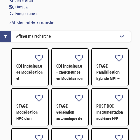
Alerte email
Flux
RSS
Enregistrement
» Afficher l'url de la recherche
Affiner ma recherche
CDI Ingénieur.e
CDI Ingénieur.e
STAGE -
de Modélisation
- Chercheur.se
Parallélisation
et
en Modélisation
hybride MPI +
Développement
Diphasique et
GPU d'un
logiciel en
Méthodes
solveur
Physique du
Numériques H/F
éléments finis
cycle/neutronique
STAGE -
STAGE -
POST-DOC -
H/F
Modélisation
Génération
Instrumentation
HPC d'un
automatique de
nucléaire H/F
assemblage
microstructures
combustible
granulaires H/F
type RJH et