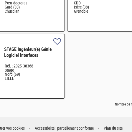
Post-doctorat
CDD
Gard (30)
Isère (38)
Chusclan
Grenoble
STAGE Ingénieur(e) Génie
Logiciel Interfaces
Innovantes H/F
Réf. : 2025-38368
Stage
Nord (59)
LILLE
Nombre de r
rer vos cookies
Accessibilité : partiellement conforme
Plan du site