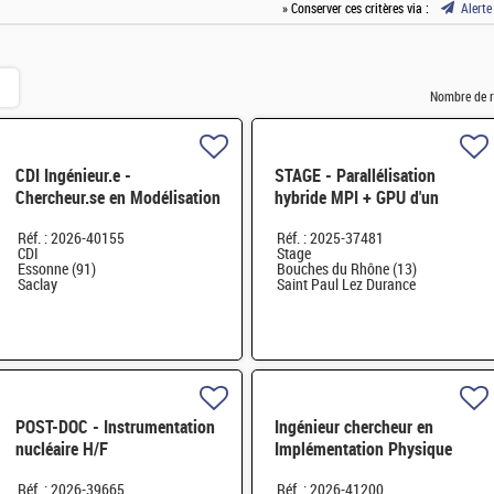
» Conserver ces critères via :
Alerte
Nombre de r
CDI Ingénieur.e -
STAGE - Parallélisation
Chercheur.se en Modélisation
hybride MPI + GPU d'un
Diphasique et Méthodes
solveur éléments finis
Réf. : 2026-40155
Réf. : 2025-37481
Numériques H/F
CDI
Stage
Essonne (91)
Bouches du Rhône (13)
Saclay
Saint Paul Lez Durance
POST-DOC - Instrumentation
Ingénieur chercheur en
nucléaire H/F
Implémentation Physique
d'ASIC numérique H/F
Réf. : 2026-39665
Réf. : 2026-41200