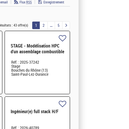
 email
Flux
RSS
Enregistrement
1
2
5
ésultats :
43 offre(s)
STAGE - Modélisation HPC
d'un assemblage combustible
type RJH et benchmark H/F
Réf. : 2025-37242
Stage
Bouches du Rhône (13)
Saint-Paul-Lez-Durance
Ingénieur(e) full stack H/F
Réf. : 2026-40789