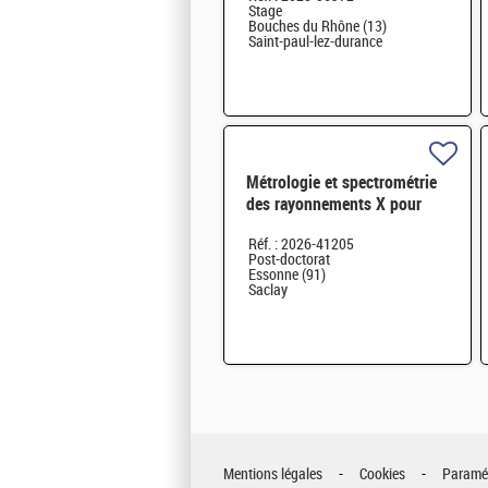
Stage
Bouches du Rhône (13)
Saint-paul-lez-durance
Métrologie et spectrométrie
des rayonnements X pour
l'imagerie médicale H/F
Réf. : 2026-41205
Post-doctorat
Essonne (91)
Saclay
Mentions légales
Cookies
Paramét