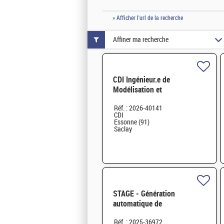
» Afficher l'url de la recherche
Affiner ma recherche
CDI Ingénieur.e de
Modélisation et
Développement logiciel en
Réf. : 2026-40141
Physique du
CDI
cycle/neutronique H/F
Essonne (91)
Saclay
STAGE - Génération
automatique de
microstructures granulaires
Réf. : 2025-36972
H/F