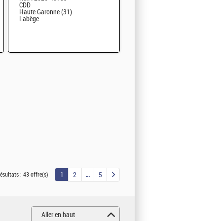
CDD
Haute Garonne (31)
Labège
1
2
5
ésultats :
43 offre(s)
Aller en haut