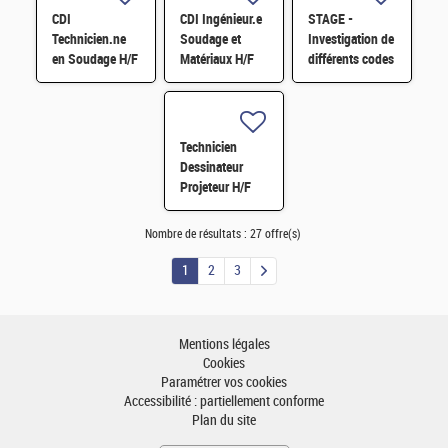
CDI
CDI Ingénieur.e
STAGE -
Technicien.ne
Soudage et
Investigation de
en Soudage H/F
Matériaux H/F
différents codes
aux éléments
finis sur GPU
pour la
mécanique du
Technicien
solide et exte
Dessinateur
Projeteur H/F
Nombre de résultats :
27 offre(s)
1
2
3
Mentions légales
Cookies
Paramétrer vos cookies
Accessibilité : partiellement conforme
Plan du site