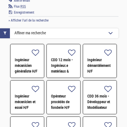
Alerte email
Flux
RSS
Enregistrement
» Afficher l'url de la recherche
Affiner ma recherche
Ingénieur
CDD 12 mois -
Ingénieur
mécanicien
Ingénieur.e
démantèlement
généraliste H/F
matériaux &
H/F
soudage H/F
Ingénieur
Opérateur
CDD 36 mois -
mécanicien et
procédés de
Développeur et
essai H/F
fonderie H/F
Modélisateur
Thermomécanique
H/F