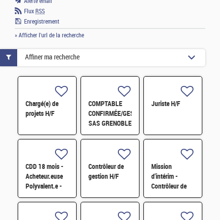
Alerte email
Flux
RSS
Enregistrement
» Afficher l'url de la recherche
Affiner ma recherche
Chargé(e) de
COMPTABLE
Juriste H/F
projets H/F
CONFIRMÉE/GESTIONNAIRE
SAS GRENOBLE
H/F
CDD 18 mois -
Contrôleur de
Mission
Acheteur.euse
gestion H/F
d'intérim -
Polyvalent.e -
Contrôleur de
Approvisionneur.se
gestion H/F
de l'Echelon
Central H/F