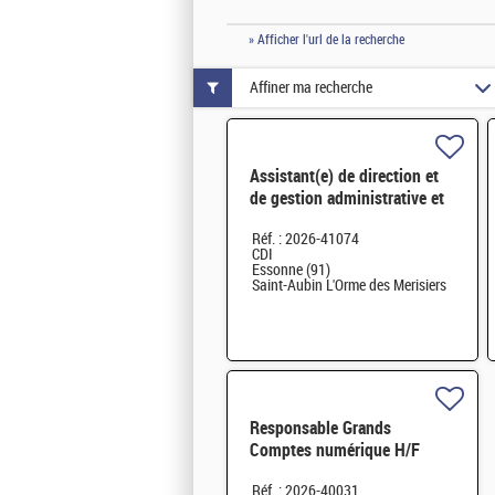
» Afficher l'url de la recherche
Affiner ma recherche
Assistant(e) de direction et
de gestion administrative et
financière de la Maison de la
Réf. : 2026-41074
Simulation H/F
CDI
Essonne (91)
Saint-Aubin L'Orme des Merisiers
Responsable Grands
Comptes numérique H/F
Réf. : 2026-40031