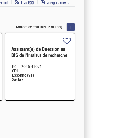
 email
Flux
RSS
Enregistrement
1
Nombre de résultats :
5 offre(s)
Assistant(e) de Direction au
DIS de l'Institut de recherche
sur les lois fondamentales de
Réf. : 2026-41071
l'Univers H/F
CDI
Essonne (91)
Saclay