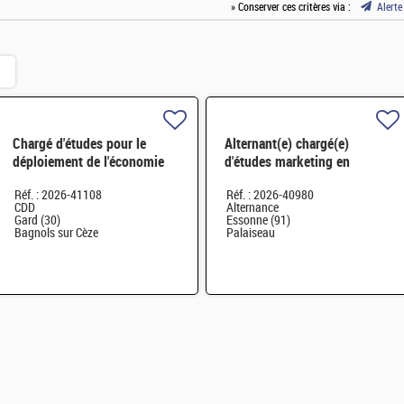
» Conserver ces critères via :
Alerte
Chargé d'études pour le
Alternant(e) chargé(e)
déploiement de l'économie
d'études marketing en
circulaire H/F
innovation numérique et
Réf. : 2026-41108
Réf. : 2026-40980
systèmes – H/F - Saclay
CDD
Alternance
Gard (30)
Essonne (91)
Bagnols sur Cèze
Palaiseau