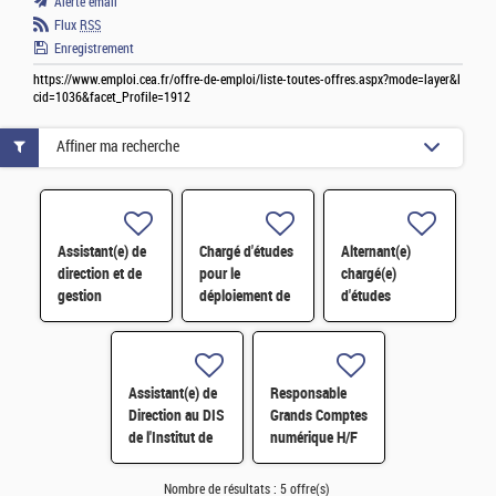
Alerte email
Flux
RSS
Enregistrement
https://www.emploi.cea.fr/offre-de-emploi/liste-toutes-offres.aspx?mode=layer&l
cid=1036&facet_Profile=1912
Affiner ma recherche
Assistant(e) de
Chargé d'études
Alternant(e)
direction et de
pour le
chargé(e)
gestion
déploiement de
d'études
administrative et
l'économie
marketing en
financière de la
circulaire H/F
innovation
Maison de la
numérique et
Simulation H/F
systèmes – H/F
Assistant(e) de
Responsable
- Saclay
Direction au DIS
Grands Comptes
de l'Institut de
numérique H/F
recherche sur
les lois
Nombre de résultats :
5 offre(s)