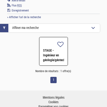
Alerte email
Flux
RSS
Enregistrement
» Afficher l'url de la recherche
Affiner ma recherche
STAGE -
Ingénieur en
géologie/géotechnique,
études et terrain
H/F
Nombre de résultats :
1 offre(s)
1
Mentions légales
Cookies
Paramétrer vos cookies