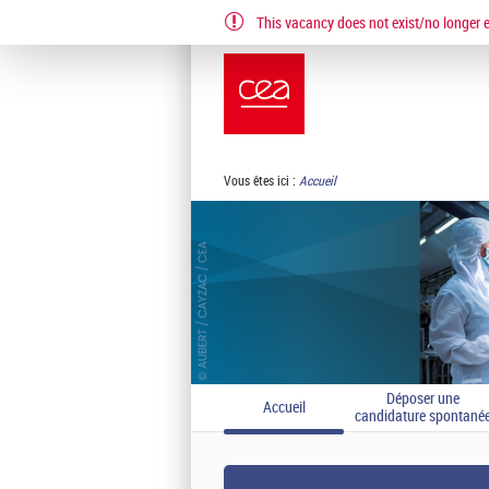
This vacancy does not exist/no longer ex
EN
FR
Vous êtes ici :
Accueil
Déposer une
Accueil
candidature spontané