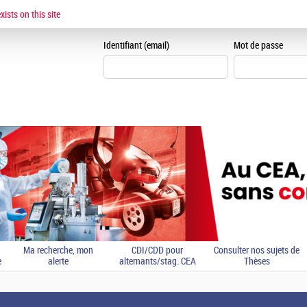
ESPACE CANDIDAT
ists on this site
Je me crée un espace can
Identifiant (email)
Mot de passe
Ma recherche, mon
CDI/CDD pour
Consulter nos sujets de
e
alerte
alternants/stag. CEA
Thèses