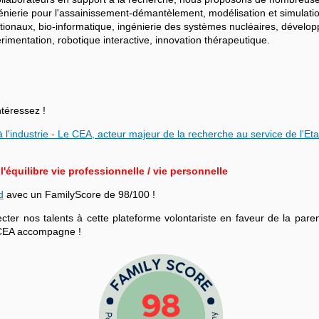
ngénierie pour l'assainissement-démantèlement, modélisation et simulati
ationaux, bio-informatique, ingénierie des systèmes nucléaires, dévelo
mentation, robotique interactive, innovation thérapeutique.
ntéressez !
 l'industrie - Le CEA, acteur majeur de la recherche au service de l'Eta
équilibre vie professionnelle / vie personnelle
d
avec un FamilyScore de 98/100 !
r nos talents à cette plateforme volontariste en faveur de la parenta
le CEA accompagne !