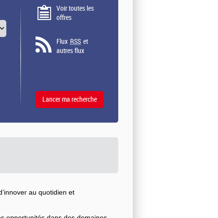
Voir toutes les
offres
Flux
RSS
et
autres flux
’innover au quotidien et
ses opportunités dans des domaines