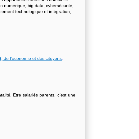
on numérique, big data, cybersécurité,
ppement technologique et intégration,
t, de l'économie et des citoyens
.
lité. Etre salariés parents, c’est une