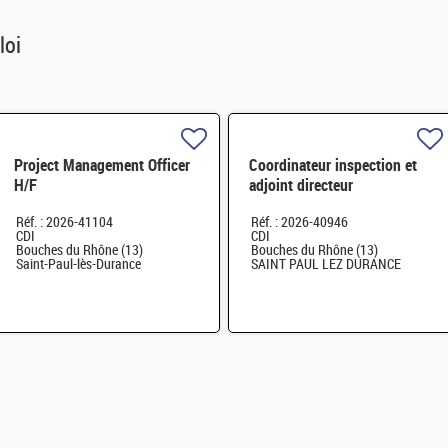
loi
Project Management Officer
Coordinateur inspection et
H/F
adjoint directeur
qualité/inspection – Projet
Réf. : 2026-41104
Réf. : 2026-40946
RJH H/F
CDI
CDI
Bouches du Rhône (13)
Bouches du Rhône (13)
Saint-Paul-lès-Durance
SAINT PAUL LEZ DURANCE