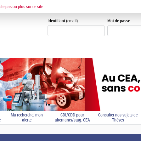
ESPACE CANDIDAT
ste pas ou plus sur ce site.
Je me crée un espace can
Identifiant (email)
Mot de passe
Ma recherche, mon
CDI/CDD pour
Consulter nos sujets de
e
alerte
alternants/stag. CEA
Thèses