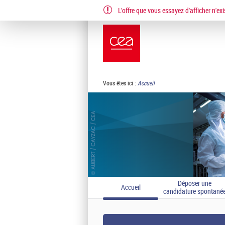
L'offre que vous essayez d'afficher n'exi
EN
FR
Vous êtes ici :
Accueil
Déposer une
Accueil
candidature spontané