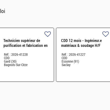
loi
Technicien supérieur de
CDD 12 mois - Ingénieur.e
purification et fabrication en
matériaux & soudage H/F
chaine blindée H/F
Réf. : 2026-41228
Réf. : 2026-41227
CDD
CDD
Gard (30)
Essonne (91)
Bagnols-Sur-Cèze
Saclay