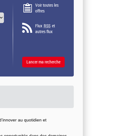
Voir toutes les
offres
Flux
RSS
et
autres flux
’innover au quotidien et
ses opportunités dans des domaines