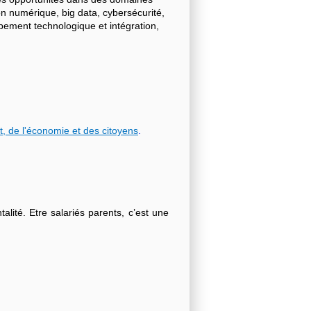
on numérique, big data, cybersécurité,
ppement technologique et intégration,
t, de l'économie et des citoyens
.
lité. Etre salariés parents, c’est une