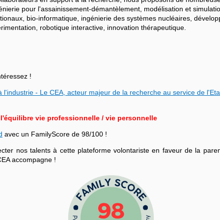
ngénierie pour l'assainissement-démantèlement, modélisation et simulati
ationaux, bio-informatique, ingénierie des systèmes nucléaires, dévelo
mentation, robotique interactive, innovation thérapeutique.
ntéressez !
 l'industrie - Le CEA, acteur majeur de la recherche au service de l'Eta
équilibre vie professionnelle / vie personnelle
d
avec un FamilyScore de 98/100 !
r nos talents à cette plateforme volontariste en faveur de la parenta
le CEA accompagne !