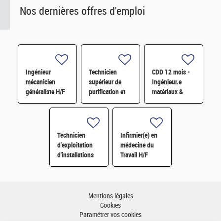
Nos dernières offres d'emploi
Ingénieur
Technicien
CDD 12 mois -
mécanicien
supérieur de
Ingénieur.e
généraliste H/F
purification et
matériaux &
fabrication en
soudage H/F
chaine blindée
H/F
Technicien
Infirmier(e) en
d'exploitation
médecine du
d'installations
Travail H/F
H/F
Mentions légales
Cookies
Paramétrer vos cookies