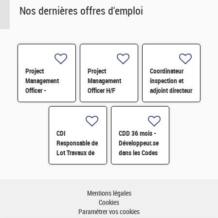
Nos dernières offres d'emploi
Project
Project
Coordinateur
Management
Management
inspection et
Officer -
Officer H/F
adjoint directeur
Référent Cost
qualité/inspection
Engineering H/F
– Projet RJH
H/F
CDI
CDD 36 mois -
Responsable de
Développeur.se
Lot Travaux de
dans les Codes
Démantèlement
de Traitement
- Projet EPOC
des Données
H/F
Nucléaires et
Monte-Carlo H/F
Mentions légales
Cookies
Paramétrer vos cookies