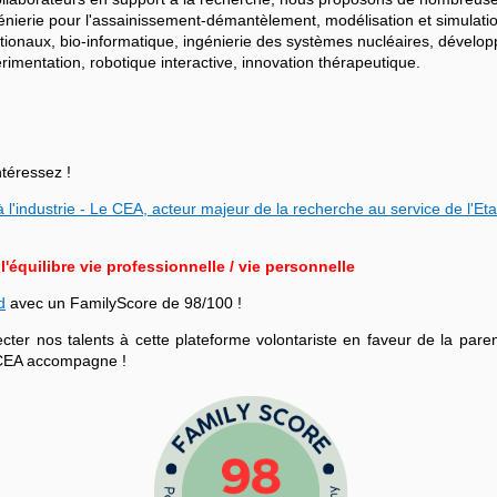
ngénierie pour l'assainissement-démantèlement, modélisation et simulati
ationaux, bio-informatique, ingénierie des systèmes nucléaires, dévelo
mentation, robotique interactive, innovation thérapeutique.
ntéressez !
 l'industrie - Le CEA, acteur majeur de la recherche au service de l'Eta
équilibre vie professionnelle / vie personnelle
d
avec un FamilyScore de 98/100 !
r nos talents à cette plateforme volontariste en faveur de la parenta
le CEA accompagne !