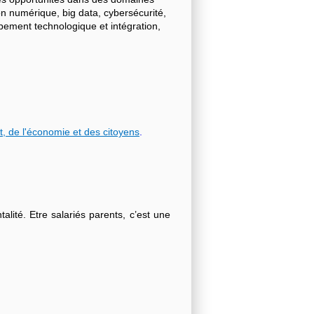
on numérique, big data, cybersécurité,
ppement technologique et intégration,
t, de l'économie et des citoyens
.
lité. Etre salariés parents, c’est une