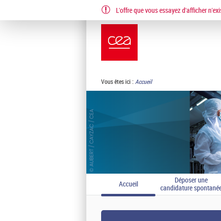
L'offre que vous essayez d'afficher n'exi
EN
FR
Vous êtes ici :
Accueil
Déposer une
Accueil
candidature spontané