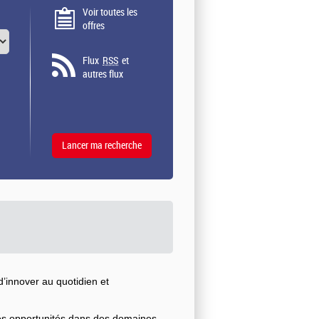
Voir toutes les
offres
Flux
RSS
et
autres flux
’innover au quotidien et
ses opportunités dans des domaines