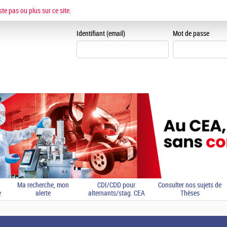
ESPACE CANDIDAT
ste pas ou plus sur ce site.
Je me crée un espace can
Identifiant (email)
Mot de passe
Ma recherche, mon
CDI/CDD pour
Consulter nos sujets de
e
alerte
alternants/stag. CEA
Thèses