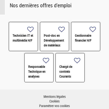
Nos dernières offres d'emploi
Technicien IT et
Post-doc en
Gestionnaire
multimédia H/F
Développement
financier H/F
de matériaux
dérivés de
graphène
fonctionnalisé
par des
Responsable
Chargé de
composés redox
Technique en
contrats
H/F
analyses
Courants
radiologiques
Faibles (CFA)
H/F
H/F
Mentions légales
Cookies
Paramétrer vos cookies