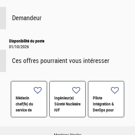
Demandeur
Disponibilité du poste
01/10/2026
Ces offres pourraient vous intéresser
Médecin
Ingénieur(e)
Pilote
chef(fe) du
Sûreté Nucléaire
Intégration &
service de
H/F
DevOps pour
prévention et de
workflows
santé au travail
scientifiques
F/H
HPC H/F