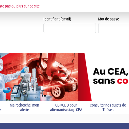
ESPACE CANDIDAT
ste pas ou plus sur ce site.
Je me crée un espace can
Identifiant (email)
Mot de passe
Ma recherche, mon
CDI/CDD pour
Consulter nos sujets de
e
alerte
alternants/stag. CEA
Thèses