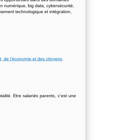
on numérique, big data, cybersécurité,
ppement technologique et intégration,
t, de l'économie et des citoyens
.
lité. Etre salariés parents, c’est une