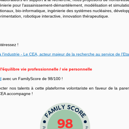
ngénierie pour l'assainissement-démantèlement, modélisation et simulati
ationaux, bio-informatique, ingénierie des systèmes nucléaires, dévelo
mentation, robotique interactive, innovation thérapeutique.
ntéressez !
 l'industrie - Le CEA, acteur majeur de la recherche au service de l'Eta
équilibre vie professionnelle / vie personnelle
d
avec un FamilyScore de 98/100 !
r nos talents à cette plateforme volontariste en faveur de la parenta
le CEA accompagne !