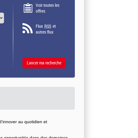
Voir toutes les
offres
Flux
RSS
et
autres flux
’innover au quotidien et
ses opportunités dans des domaines