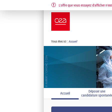
L'offre que vous essayez d'afficher n'exi
EN
FR
Vous êtes ici :
Accueil
Déposer une
Accueil
candidature spontané