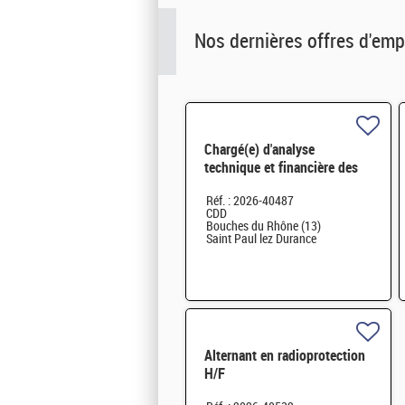
Nos dernières offres d'emp
Chargé(e) d'analyse
technique et financière des
contrats de maintenance
Réf. : 2026-40487
électromécanique H/F
CDD
Bouches du Rhône (13)
Saint Paul lez Durance
Alternant en radioprotection
H/F