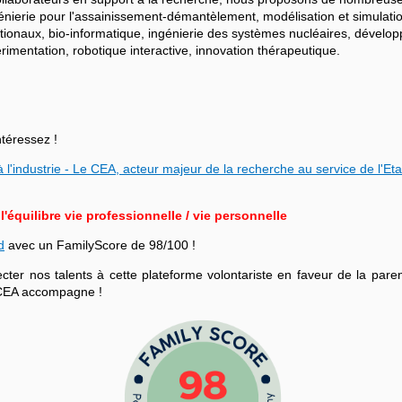
ngénierie pour l'assainissement-démantèlement, modélisation et simulati
ationaux, bio-informatique, ingénierie des systèmes nucléaires, dévelo
mentation, robotique interactive, innovation thérapeutique.
ntéressez !
 l'industrie - Le CEA, acteur majeur de la recherche au service de l'Eta
équilibre vie professionnelle / vie personnelle
d
avec un FamilyScore de 98/100 !
r nos talents à cette plateforme volontariste en faveur de la parenta
le CEA accompagne !