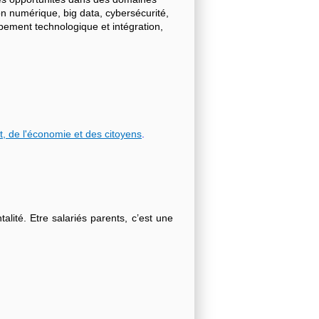
on numérique, big data, cybersécurité,
ppement technologique et intégration,
t, de l'économie et des citoyens
.
lité. Etre salariés parents, c’est une