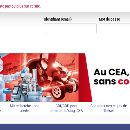
ESPACE CANDIDAT
ste pas ou plus sur ce site.
Je me crée un espace can
Identifiant (email)
Mot de passe
Ma recherche, mon
CDI/CDD pour
Consulter nos sujets de
e
alerte
alternants/stag. CEA
Thèses