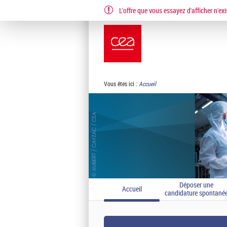
L'offre que vous essayez d'afficher n'exi
EN
FR
Vous êtes ici :
Accueil
Déposer une
Accueil
candidature spontané