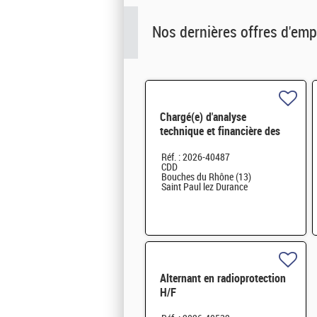
Nos dernières offres d'emp
Chargé(e) d'analyse
technique et financière des
contrats de maintenance
Réf. : 2026-40487
électromécanique H/F
CDD
Bouches du Rhône (13)
Saint Paul lez Durance
Alternant en radioprotection
H/F