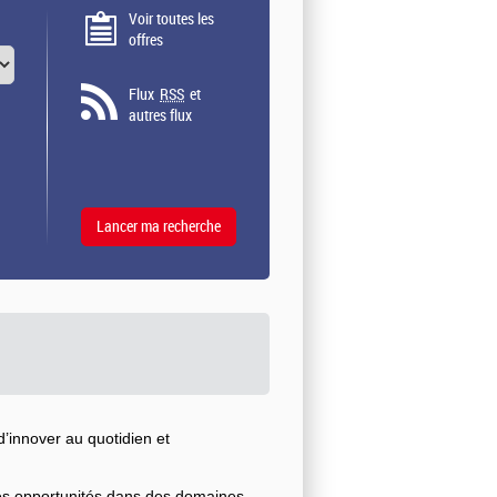
Voir toutes les
offres
Flux
RSS
et
autres flux
’innover au quotidien et
ses opportunités dans des domaines