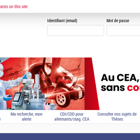
ESPACE CANDIDAT
ists on this site
Je me crée un espace can
Identifiant (email)
Mot de passe
Ma recherche, mon
CDI/CDD pour
Consulter nos sujets de
e
alerte
alternants/stag. CEA
Thèses