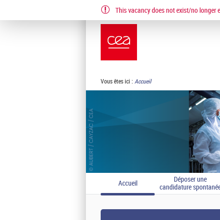
This vacancy does not exist/no longer ex
EN
FR
Vous êtes ici :
Accueil
Déposer une
Accueil
candidature spontané