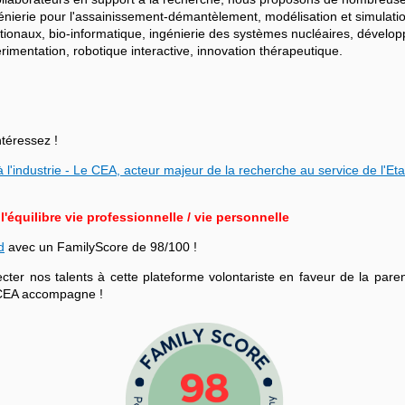
ngénierie pour l'assainissement-démantèlement, modélisation et simulati
ationaux, bio-informatique, ingénierie des systèmes nucléaires, dévelo
mentation, robotique interactive, innovation thérapeutique.
ntéressez !
 l'industrie - Le CEA, acteur majeur de la recherche au service de l'Eta
équilibre vie professionnelle / vie personnelle
d
avec un FamilyScore de 98/100 !
r nos talents à cette plateforme volontariste en faveur de la parenta
le CEA accompagne !