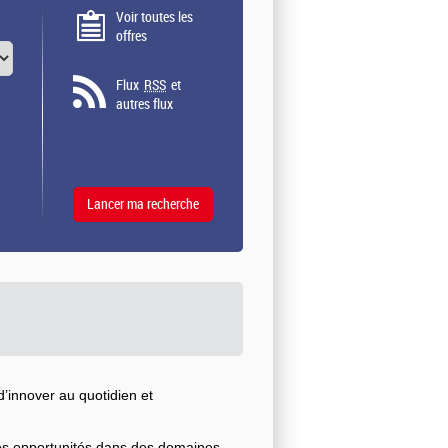
Voir toutes les
offres
Flux
RSS
et
autres flux
’innover au quotidien et
ses opportunités dans des domaines