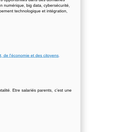
on numérique, big data, cybersécurité,
ppement technologique et intégration,
t, de l'économie et des citoyens
.
lité. Etre salariés parents, c’est une