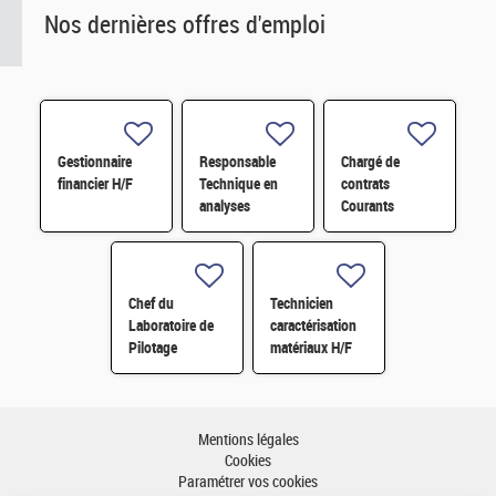
Nos dernières offres d'emploi
Gestionnaire
Responsable
Chargé de
financier H/F
Technique en
contrats
analyses
Courants
radiologiques
Faibles (CFA)
H/F
H/F
Chef du
Technicien
Laboratoire de
caractérisation
Pilotage
matériaux H/F
Intelligent des
Réseaux
Electriques
(LIRE) H/F
Mentions légales
Cookies
Paramétrer vos cookies