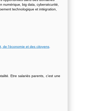
on numérique, big data, cybersécurité,
ppement technologique et intégration,
t, de l'économie et des citoyens
.
lité. Etre salariés parents, c’est une