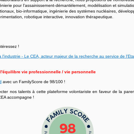
ngénierie pour l'assainissement-démantèlement, modélisation et simulati
ationaux, bio-informatique, ingénierie des systèmes nucléaires, dévelo
mentation, robotique interactive, innovation thérapeutique.
ntéressez !
 l'industrie - Le CEA, acteur majeur de la recherche au service de l'Eta
équilibre vie professionnelle / vie personnelle
d
avec un FamilyScore de 98/100 !
r nos talents à cette plateforme volontariste en faveur de la parenta
le CEA accompagne !