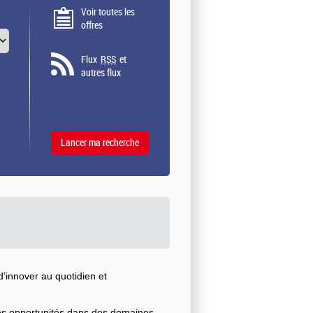
Voir toutes les
offres
Flux
RSS
et
autres flux
’innover au quotidien et
ses opportunités dans des domaines