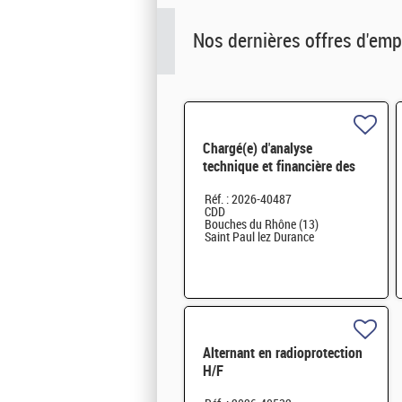
Nos dernières offres d'emp
Chargé(e) d'analyse
technique et financière des
contrats de maintenance
Réf. : 2026-40487
électromécanique H/F
CDD
Bouches du Rhône (13)
Saint Paul lez Durance
Alternant en radioprotection
H/F