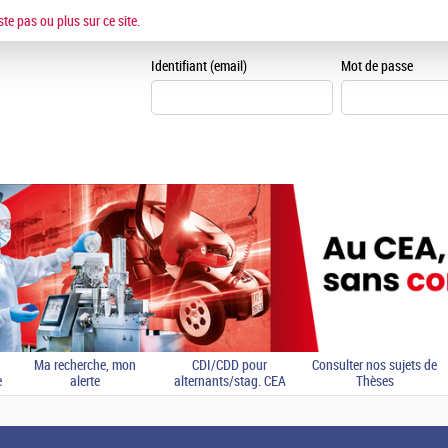
ESPACE CANDIDAT
ste pas ou plus sur ce site.
Je me crée un espace can
Identifiant (email)
Mot de passe
Ma recherche, mon
CDI/CDD pour
Consulter nos sujets de
e
alerte
alternants/stag. CEA
Thèses