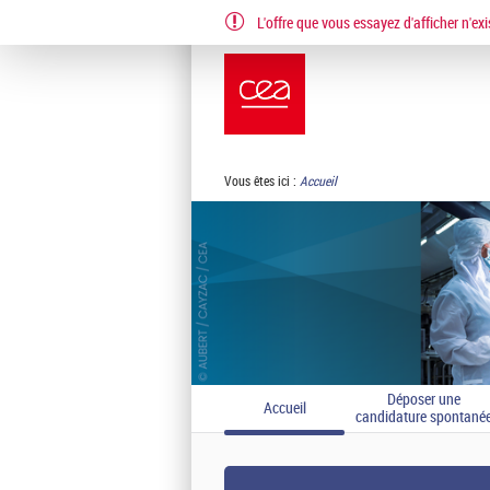
L'offre que vous essayez d'afficher n'exi
EN
FR
Vous êtes ici :
Accueil
Déposer une
Accueil
candidature spontané