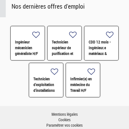
Nos dernières offres d'emploi
Ingénieur
Technicien
CDD 12 mois -
mécanicien
supérieur de
Ingénieur.e
généraliste H/F
purification et
matériaux &
fabrication en
soudage H/F
chaine blindée
H/F
Technicien
Infirmier(e) en
d'exploitation
médecine du
d'installations
Travail H/F
H/F
Mentions légales
Cookies
Paramétrer vos cookies