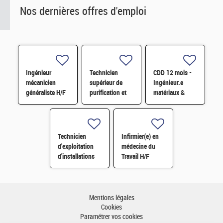
Nos dernières offres d'emploi
Ingénieur
Technicien
CDD 12 mois -
mécanicien
supérieur de
Ingénieur.e
généraliste H/F
purification et
matériaux &
fabrication en
soudage H/F
chaine blindée
H/F
Technicien
Infirmier(e) en
d'exploitation
médecine du
d'installations
Travail H/F
H/F
Mentions légales
Cookies
Paramétrer vos cookies