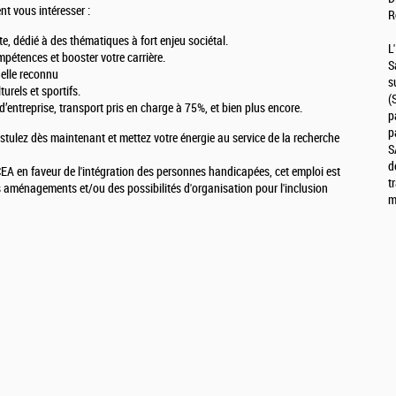
nt vous intéresser :
R
e, dédié à des thématiques à fort enjeu sociétal.
L
pétences et booster votre carrière.
S
nelle reconnu
s
urels et sportifs.
(
’entreprise, transport pris en charge à 75%, et bien plus encore.
p
p
ostulez dès maintenant et mettez votre énergie au service de la recherche
S
d
A en faveur de l'intégration des personnes handicapées, cet emploi est
t
s aménagements et/ou des possibilités d'organisation pour l'inclusion
m