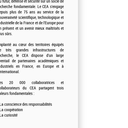
u futur, défense et sécurité sur un socle de
echerche fondamentale. Le CEA s'engage
epuis plus de 75 ans au service de la
ouveraineté scientifique, technologique et
ndustrielle de la France et de l'Europe pour
n présent et un avenir mieux maîtrisés et
lus sûrs.
mplanté au cœur des territoires équipés
e très grandes infrastructures de
echerche, le CEA dispose d'un large
ventail de partenaires académiques et
ndustriels en France, en Europe et à
'international.
es 20 000 collaboratrices et
ollaborateurs du CEA partagent trois
aleurs fondamentales :
 La conscience des responsabilités
 La coopération
 La curiosité