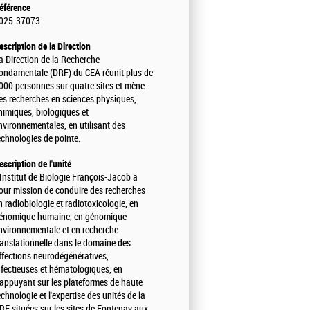
éférence
025-37073
escription de la Direction
a Direction de la Recherche
ondamentale (DRF) du CEA réunit plus de
000 personnes sur quatre sites et mène
es recherches en sciences physiques,
himiques, biologiques et
nvironnementales, en utilisant des
echnologies de pointe.
escription de l'unité
'Institut de Biologie François-Jacob a
our mission de conduire des recherches
n radiobiologie et radiotoxicologie, en
énomique humaine, en génomique
nvironnementale et en recherche
ranslationnelle dans le domaine des
ffections neurodégénératives,
nfectieuses et hématologiques, en
'appuyant sur les plateformes de haute
echnologie et l'expertise des unités de la
RF situées sur les sites de Fontenay aux