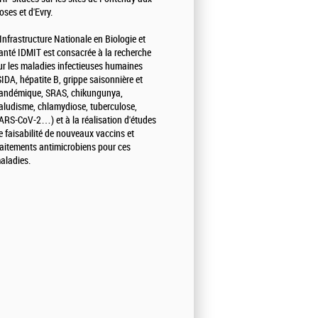
oses et d'Evry.
'Infrastructure Nationale en Biologie et
anté IDMIT est consacrée à la recherche
ur les maladies infectieuses humaines
SIDA, hépatite B, grippe saisonnière et
andémique, SRAS, chikungunya,
aludisme, chlamydiose, tuberculose,
ARS-CoV-2…) et à la réalisation d'études
e faisabilité de nouveaux vaccins et
raitements antimicrobiens pour ces
aladies.