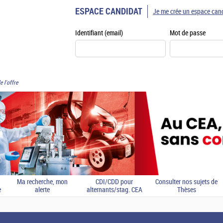
ESPACE CANDIDAT
Je me crée un espace can
Identifiant (email)
Mot de passe
e l'offre
Ma recherche, mon
CDI/CDD pour
Consulter nos sujets de
e
alerte
alternants/stag. CEA
Thèses