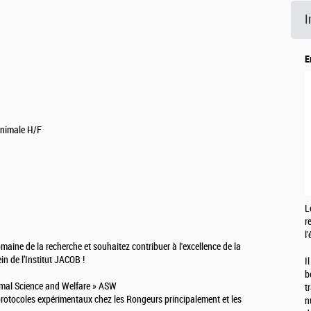
I
E
animale H/F
L
r
l
aine de la recherche et souhaitez contribuer à l'excellence de la
in de l’Institut JACOB !
I
b
nimal Science and Welfare » ASW
t
protocoles expérimentaux chez les Rongeurs principalement et les
n