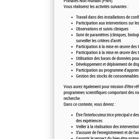
Primates Non Humain (PNH).
Vous réaliserez les activités suivantes :
Travail dans des installations de con
Participation aux interventions sur l
Observations et suivis cliniques
Suivi de paramètres (cliniques, biolo
surveiller les critères d’arrêt
Participation à la mise en œuvre des
Participation à la mise en œuvre des 
Utilisation des bases de données pour
Développement et déploiement de dispo
Participation au programme d'appren
Gestion des stocks de consommables 
Vous aurez également pour mission d’être réf
programmes scientifiques comportant des rong
recherche.
Dans ce contexte, vous devrez :
Être l’interlocuteur.trice principal.e d
des expériences
Veiller à la réalisation des intervent
S’assurer de l’enregistrement et de l’
Garantir le respect du bien-être anim