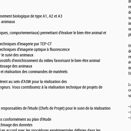
d
r
d
finement biologique de type A1, A2 et A3
s
es animaux
i
u
giques, comportementaux) permettant d’évaluer le bien-être animal et
p
 techniques d’imagerie par TEP-CT
I
techniques d’imagerie optique à fluorescence
d
 le suivi des animaux
r
sitifs d’enrichissement du milieu favorisant le bien-être animal
é
tissage des animaux
i
et réalisation des commandes de matériels
l
érent au sein d’ASW pour la réalisation des
L
eurs. Vous contribuerez à la réalisation technique de projets de
c
v
•
es responsables de l’étude (Chefs de Projet) pour le suivi de la réalisation
•
•
ions conformément au plan d’étude
archivage des données
al en accord avec les procédures expérimentales définies dans les