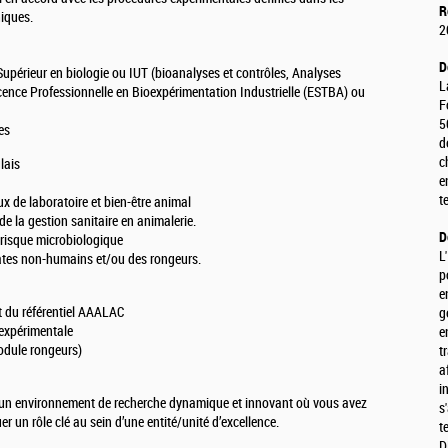
R
hiques.
2
D
 Supérieur en biologie ou IUT (bioanalyses et contrôles, Analyses
L
ence Professionnelle en Bioexpérimentation Industrielle (ESTBA) ou
F
5
es
d
c
lais
e
t
 de laboratoire et bien-être animal
e la gestion sanitaire en animalerie.
D
e risque microbiologique
L
ates non-humains et/ou des rongeurs.
p
e
 du référentiel AAALAC
g
 expérimentale
e
odule rongeurs)
t
a
i
ez un environnement de recherche dynamique et innovant où vous avez
s
er un rôle clé au sein d’une entité/unité d’excellence.
t
D