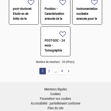
réacteur par
génération
simulation
TRIPOLI-5 H/F
post-doctorat:
Postdoc -
Instrumentation
Monte-Carlo
Etude en ab
Caractérisation
nucléaire
initio de la
avancée de la
avancée pour la
thermodiffusion
stabilité des
mesure
des petits
cellules
radiologique en
polarons dans
photovoltaïques
environnement
UO2 H/F
tandem H/F
contraint H/F
POST-DOC - 24
mois -
Tomographie
rayon X -
neutrons de
Nombre de résultats :
34 offre(s)
l'évaporation
H/F
1
2
4
Mentions légales
Cookies
Paramétrer vos cookies
Accessibilité : partiellement conforme
Plan du site