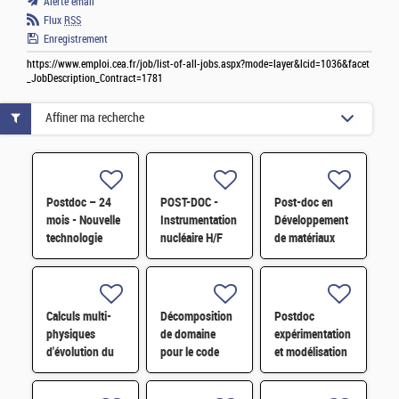
Alerte email
Flux
RSS
Enregistrement
https://www.emploi.cea.fr/job/list-of-all-jobs.aspx?mode=layer&lcid=1036&facet
_JobDescription_Contract=1781
Affiner ma recherche
Postdoc – 24
POST-DOC -
Post-doc en
mois - Nouvelle
Instrumentation
Développement
technologie
nucléaire H/F
de matériaux
d'imagerie
dérivés de
proche
graphène
infrarouge H/F
fonctionnalisé
par des
Calculs multi-
Décomposition
Postdoc
composés redox
physiques
de domaine
expérimentation
H/F
d'évolution du
pour le code
et modélisation
combustible à
Monte-Carlo de
multiphysique
l'échelle du
nouvelle
H/F