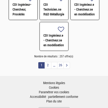
atomique
CDI Ingénieur-
CDI
CDI Ingénieur.e
tomographique
Chercheur,
Technicien.ne
- Chercheur.se
H/F
Procédés
R&D Métallurgie
en modélisation
métallurgiques
&
mécanique H/F
&
Instrumentation
industrialisation
H/F
(matériaux pour
CDI Ingénieur.e
les énergies)
- Chercheur.se
H/F
en modélisation
mécanique H/F
Nombre de résultats :
257 offre(s)
1
2
26
Mentions légales
Cookies
Paramétrer vos cookies
Accessibilité : partiellement conforme
Plan du site