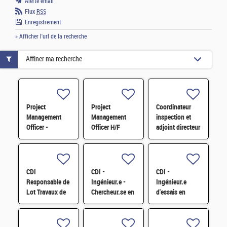
Alerte email
Flux
RSS
Enregistrement
» Afficher l'url de la recherche
Affiner ma recherche
Project
Project
Coordinateur
Management
Management
inspection et
Officer -
Officer H/F
adjoint directeur
Référent Cost
qualité/inspection
Engineering H/F
– Projet RJH
H/F
CDI
CDI -
CDI -
Responsable de
Ingénieur.e -
Ingénieur.e
Lot Travaux de
Chercheur.se en
d'essais en
Démantèlement
caractérisation
mécanique
- Projet EPOC
des matériaux
sismique H/F
H/F
par sonde