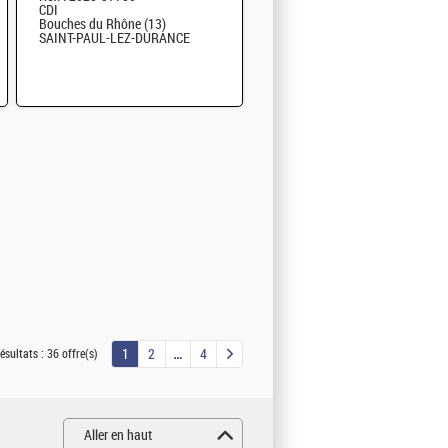
CDI
Bouches du Rhône (13)
SAINT-PAUL-LEZ-DURANCE
1
2
4
ésultats :
36 offre(s)
Aller en haut