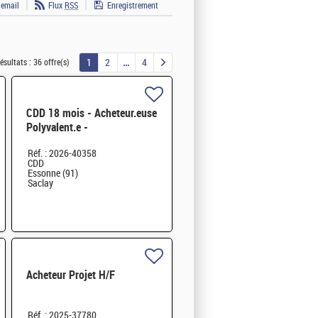
 email
Flux
RSS
Enregistrement
1
2
4
ésultats :
36 offre(s)
CDD 18 mois - Acheteur.euse
Polyvalent.e -
Approvisionneur.se de
Réf. : 2026-40358
l'Echelon Central H/F
CDD
Essonne (91)
Saclay
Acheteur Projet H/F
Réf. : 2025-37780