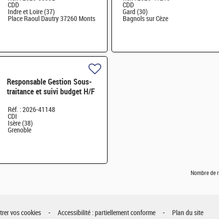
CDD
CDD
Indre et Loire (37)
Gard (30)
Place Raoul Dautry 37260 Monts
Bagnols sur Cèze
Responsable Gestion Sous-
traitance et suivi budget H/F
H/F
Réf. : 2026-41148
CDI
Isère (38)
Grenoble
Nombre de r
rer vos cookies
Accessibilité : partiellement conforme
Plan du site