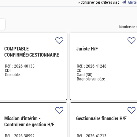
» Conserver ces critères via :
Alerte
Nombre de r
COMPTABLE
Juriste H/F
CONFIRMÉE/GESTIONNAIRE
SAS GRENOBLE H/F
Réf. : 2026-40135
Réf. : 2026-41248
CDI
CDI
Grenoble
Gard (30)
Bagnols sur cèze
Mission d'intérim -
Gestionnaire financier H/F
Contrôleur de gestion H/F
Réf. : 2026-38992
Réf. : 2026-41213