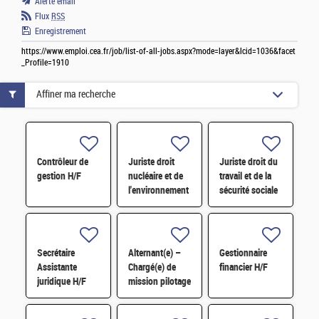
Alerte email
Flux
RSS
Enregistrement
https://www.emploi.cea.fr/job/list-of-all-jobs.aspx?mode=layer&lcid=1036&facet
_Profile=1910
Affiner ma recherche
Contrôleur de
Juriste droit
Juriste droit du
gestion H/F
nucléaire et de
travail et de la
l'environnement
sécurité sociale
H/F
H/F
Secrétaire
Alternant(e) –
Gestionnaire
Assistante
Chargé(e) de
financier H/F
juridique H/F
mission pilotage
de projets et
transformation